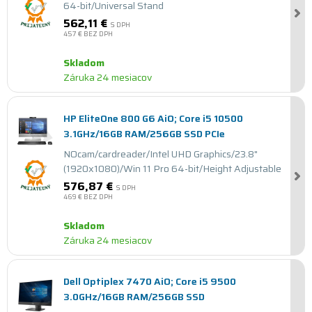
64-bit/Universal Stand
562,11 €
S DPH
457 €
BEZ DPH
Skladom
Záruka 24 mesiacov
HP EliteOne 800 G6 AiO; Core i5 10500
3.1GHz/16GB RAM/256GB SSD PCIe
NOcam/cardreader/Intel UHD Graphics/23.8"
(1920x1080)/Win 11 Pro 64-bit/Height Adjustable
576,87 €
S DPH
469 €
BEZ DPH
Skladom
Záruka 24 mesiacov
Dell Optiplex 7470 AiO; Core i5 9500
3.0GHz/16GB RAM/256GB SSD