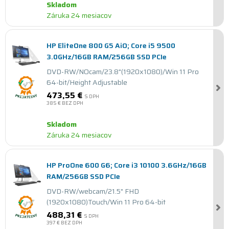
Skladom
Záruka 24 mesiacov
HP EliteOne 800 G5 AiO; Core i5 9500
3.0GHz/16GB RAM/256GB SSD PCIe
DVD-RW/NOcam/23.8"(1920x1080)/Win 11 Pro
64-bit/Height Adjustable
473,55 €
S DPH
385 €
BEZ DPH
Skladom
Záruka 24 mesiacov
HP ProOne 600 G6; Core i3 10100 3.6GHz/16GB
RAM/256GB SSD PCIe
DVD-RW/webcam/21.5" FHD
(1920x1080)Touch/Win 11 Pro 64-bit
488,31 €
S DPH
397 €
BEZ DPH