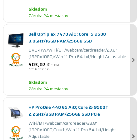
Skladom
Záruka 24 mesiacov
Dell Optiplex 7470 AiO; Core i5 9500
3.0GHz/16GB RAM/256GB SSD
DVD-RW/WiFi/BT/webcam/cardreader/23.8"
(1920x1080)/Win 11 Pro 64-bit/Height Adjustable
503,07 €
S DPH
409 €
BEZ DPH
Skladom
Záruka 24 mesiacov
HP ProOne 440 G5 AiO; Core i5 9500T
2.2GHz/8GB RAM/256GB SSD PCIe
WiFi/BT/webcam/cardreader/23.8"
(1920x1080)Touch/Win 11 Pro 64-bit/Height
Adjustable