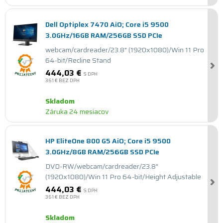
Dell Optiplex 7470 AiO; Core i5 9500
3.0GHz/16GB RAM/256GB SSD PCIe
webcam/cardreader/23.8" (1920x1080)/Win 11 Pro
64-bit/Recline Stand
444,03 €
S DPH
361 €
BEZ DPH
Skladom
Záruka 24 mesiacov
HP EliteOne 800 G5 AiO; Core i5 9500
3.0GHz/8GB RAM/256GB SSD PCIe
DVD-RW/webcam/cardreader/23.8"
(1920x1080)/Win 11 Pro 64-bit/Height Adjustable
444,03 €
S DPH
361 €
BEZ DPH
Skladom