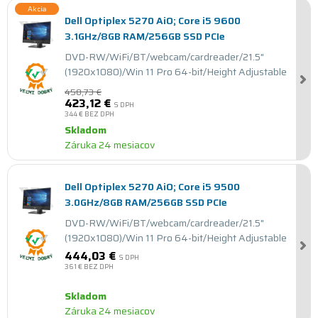
-7.76%
Akcia
Dell Optiplex 5270 AiO; Core i5 9600
3.1GHz/8GB RAM/256GB SSD PCIe
DVD-RW/WiFi/BT/webcam/cardreader/21.5"
(1920x1080)/Win 11 Pro 64-bit/Height Adjustable
458,73 €
423,12 €
S DPH
344 €
BEZ DPH
Skladom
Záruka 24 mesiacov
Dell Optiplex 5270 AiO; Core i5 9500
3.0GHz/8GB RAM/256GB SSD PCIe
DVD-RW/WiFi/BT/webcam/cardreader/21.5"
(1920x1080)/Win 11 Pro 64-bit/Height Adjustable
444,03 €
S DPH
361 €
BEZ DPH
Skladom
Záruka 24 mesiacov