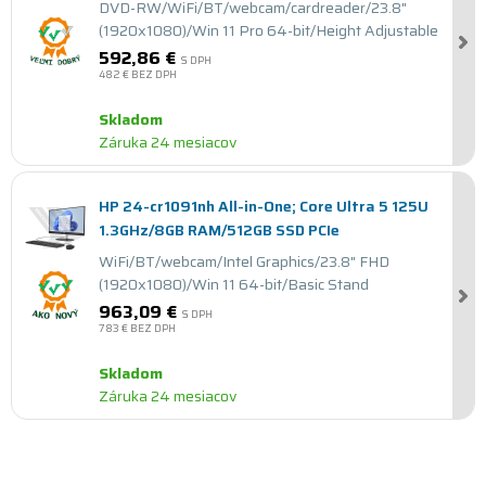
DVD-RW/WiFi/BT/webcam/cardreader/23.8"
(1920x1080)/Win 11 Pro 64-bit/Height Adjustable
592,86 €
S DPH
482 €
BEZ DPH
Skladom
Záruka 24 mesiacov
HP 24-cr1091nh All-in-One; Core Ultra 5 125U
1.3GHz/8GB RAM/512GB SSD PCIe
WiFi/BT/webcam/Intel Graphics/23.8" FHD
(1920x1080)/Win 11 64-bit/Basic Stand
963,09 €
S DPH
783 €
BEZ DPH
Skladom
Záruka 24 mesiacov