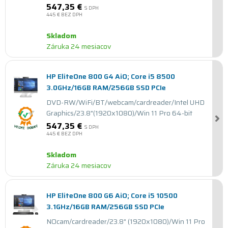
547,35 €
S DPH
445 €
BEZ DPH
Skladom
Záruka 24 mesiacov
HP EliteOne 800 G4 AiO; Core i5 8500
3.0GHz/16GB RAM/256GB SSD PCIe
DVD-RW/WiFi/BT/webcam/cardreader/Intel UHD
Graphics/23.8"(1920x1080)/Win 11 Pro 64-bit
547,35 €
S DPH
445 €
BEZ DPH
Skladom
Záruka 24 mesiacov
HP EliteOne 800 G6 AiO; Core i5 10500
3.1GHz/16GB RAM/256GB SSD PCIe
NOcam/cardreader/23.8" (1920x1080)/Win 11 Pro