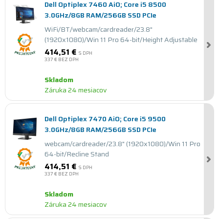
Dell Optiplex 7460 AiO; Core i5 8500
3.0GHz/8GB RAM/256GB SSD PCIe
WiFi/BT/webcam/cardreader/23.8"
(1920x1080)/Win 11 Pro 64-bit/Height Adjustable
414,51 €
S DPH
337 €
BEZ DPH
Skladom
Záruka 24 mesiacov
Dell Optiplex 7470 AiO; Core i5 9500
3.0GHz/8GB RAM/256GB SSD PCIe
webcam/cardreader/23.8" (1920x1080)/Win 11 Pro
64-bit/Recline Stand
414,51 €
S DPH
337 €
BEZ DPH
Skladom
Záruka 24 mesiacov