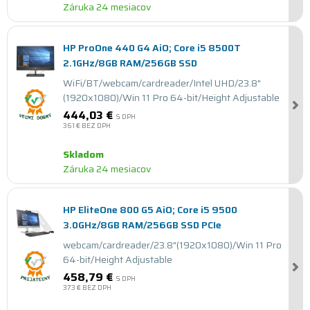
Záruka 24 mesiacov
HP ProOne 440 G4 AiO; Core i5 8500T
2.1GHz/8GB RAM/256GB SSD
WiFi/BT/webcam/cardreader/Intel UHD/23.8"
(1920x1080)/Win 11 Pro 64-bit/Height Adjustable
444,03 €
S DPH
361 €
BEZ DPH
Skladom
Záruka 24 mesiacov
HP EliteOne 800 G5 AiO; Core i5 9500
3.0GHz/8GB RAM/256GB SSD PCIe
webcam/cardreader/23.8"(1920x1080)/Win 11 Pro
64-bit/Height Adjustable
458,79 €
S DPH
373 €
BEZ DPH