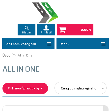
0,00 €
Hľadať
Prihlásiť
Zoznam kategórií
Menu
Úvod
All In One
ALL IN ONE
Filtrovať produkty
Ceny od najlacnejšieho