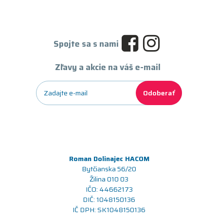
Spojte sa s nami
Zľavy a akcie na váš e-mail
Odoberať
Roman Dolinajec HACOM
Bytčianska 56/20
Žilina 010 03
IČO: 44662173
DIČ: 1048150136
IČ DPH: SK1048150136