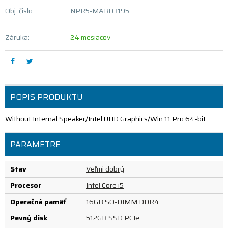
Obj. čislo:
NPR5-MAR03195
Záruka:
24 mesiacov
POPIS PRODUKTU
Without Internal Speaker/Intel UHD Graphics/Win 11 Pro 64-bit
PARAMETRE
Stav
Veľmi dobrý
Procesor
Intel Core i5
Operačná pamäť
16GB SO-DIMM DDR4
Pevný disk
512GB SSD PCIe