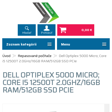
0,00 €
Hľadať
Prihlásiť
Zoznam kategórií
Menu
Úvod
Repasované počítače
Dell Optiplex 5000 Micro; Core
i5 12500T 2.0GHz/16GB RAM/512GB SSD PCIe
DELL OPTIPLEX 5000 MICRO;
CORE I5 12500T 2.0GHZ/16GB
RAM/512GB SSD PCIE