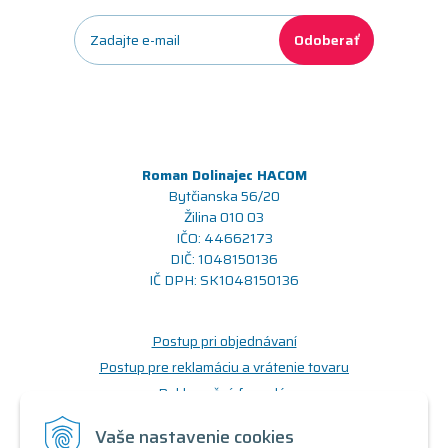
Odoberať
Roman Dolinajec HACOM
Bytčianska 56/20
Žilina 010 03
IČO: 44662173
DIČ: 1048150136
IČ DPH: SK1048150136
Postup pri objednávaní
Postup pre reklamáciu a vrátenie tovaru
Reklamačný formulár
Odstúpenie od zmluvy (formulár)
Vaše nastavenie cookies