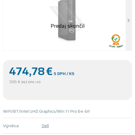
474,78
€
S DPH / KS
386 €
BEZ DPH / KS
WiFi/BT/Intel UHD Graphics/Win 11 Pro 64-bit
Výrobca:
Dell