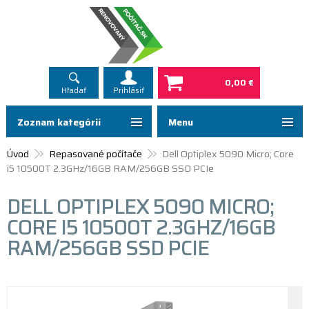
0,00 €
Hľadať
Prihlásiť
Zoznam kategórií
Menu
Úvod
Repasované počítače
Dell Optiplex 5090 Micro; Core
i5 10500T 2.3GHz/16GB RAM/256GB SSD PCIe
DELL OPTIPLEX 5090 MICRO;
CORE I5 10500T 2.3GHZ/16GB
RAM/256GB SSD PCIE