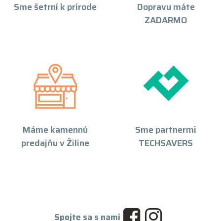
Sme šetrní k prírode
Dopravu máte
ZADARMO
Máme kamennú
Sme partnermi
predajňu v Žiline
TECHSAVERS
Spojte sa s nami