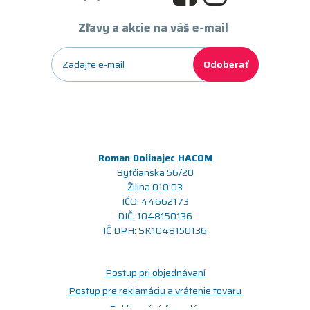
Zľavy a akcie na váš e-mail
Odoberať
Roman Dolinajec HACOM
Bytčianska 56/20
Žilina 010 03
IČO: 44662173
DIČ: 1048150136
IČ DPH: SK1048150136
Postup pri objednávaní
Postup pre reklamáciu a vrátenie tovaru
Reklamačný formulár