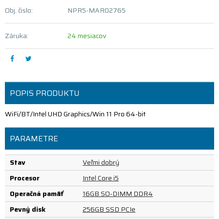
Obj. čislo:
NPR5-MAR02765
Záruka:
24 mesiacov
POPIS PRODUKTU
WiFi/BT/Intel UHD Graphics/Win 11 Pro 64-bit
PARAMETRE
Stav
Veľmi dobrý
Procesor
Intel Core i5
Operačná pamäť
16GB SO-DIMM DDR4
Pevný disk
256GB SSD PCIe