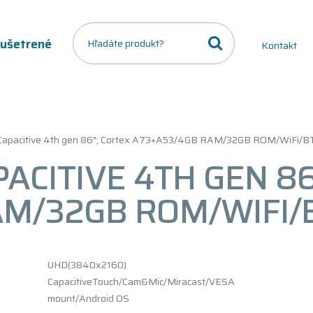
a ušetrené
Kontakt
yCapacitive 4th gen 86"; Cortex A73+A53/4GB RAM/32GB ROM/WiFi/B
ACITIVE 4TH GEN 86
AM/32GB ROM/WIFI/
UHD(3840x2160)
CapacitiveTouch/Cam&Mic/Miracast/VESA
mount/Android OS