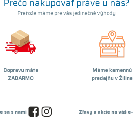
Prečo nakupovať práve u nás?
Pretože máme pre vás jedinečné výhody
Dopravu máte
Máme kamennú
ZADARMO
predajňu v Žiline
e sa s nami
Zľavy a akcie na váš e