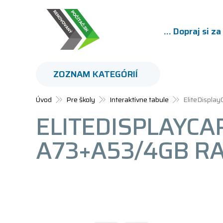
... Dopraj si z
ZOZNAM KATEGÓRIÍ
Úvod
Pre školy
Interaktívne tabule
EliteDispla
ELITEDISPLAYCAP
A73+A53/4GB R