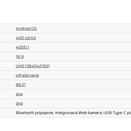
Android OS
400 cd/m2
4000:1
16:9
UHD (3840x2160)
infračervená
86.0"
áno
áno
Bluetooth pripojenie, Integrovaná Web kamera, USB Type-C por