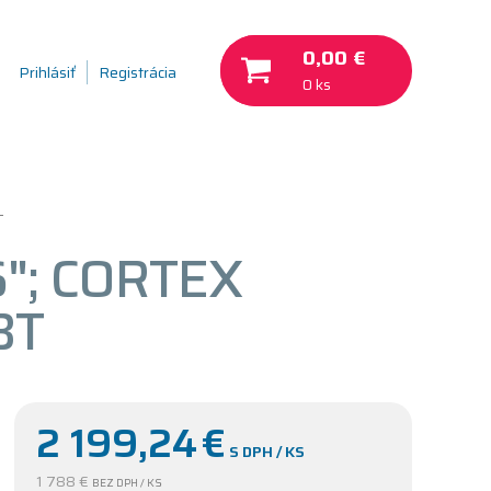
0,00 €
Prihlásiť
Registrácia
0 ks
T
"; CORTEX
BT
2 199,24
€
S DPH / KS
1 788 €
BEZ DPH / KS