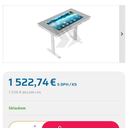
1 522,74
€
S DPH / KS
1 238 €
BEZ DPH / KS
Skladom
+