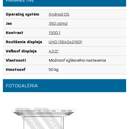
PARAMETRE
Operačný systém
Android OS
Jas
350 cd/m2
Kontrast
1500:1
Rozlíšenie displeja
UHD (3840x2160)
Veľkosť displeja
43.0"
Vlastnosti
Možnosť výškového nastavenia
Hmotnosť
50 kg
FOTOGALÉRIA