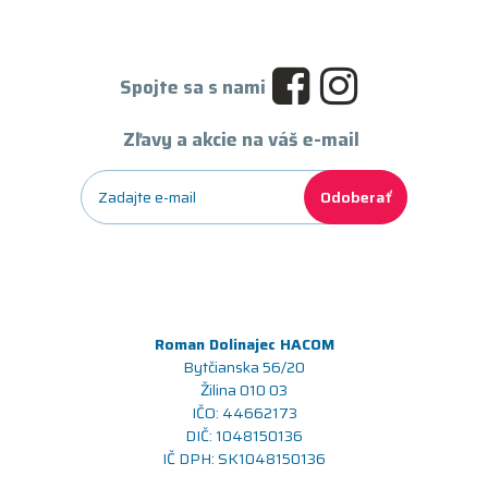
Spojte sa s nami
Zľavy a akcie na váš e-mail
Odoberať
Roman Dolinajec HACOM
Bytčianska 56/20
Žilina 010 03
IČO: 44662173
DIČ: 1048150136
IČ DPH: SK1048150136