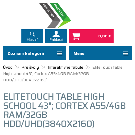
0,00 €
Hľadať
Prihlásiť
Zoznam kategórií
Menu
Úvod
Pre školy
Interaktívne tabule
EliteTouch table
High school 43"; Cortex A55/4GB RAM/32GB
HDD/UHD(3840x2160)
ELITETOUCH TABLE HIGH
SCHOOL 43"; CORTEX A55/4GB
RAM/32GB
HDD/UHD(3840X2160)