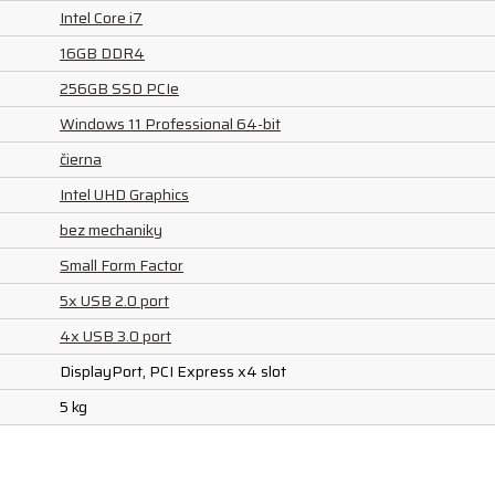
Intel Core i7
16GB DDR4
256GB SSD PCIe
Windows 11 Professional 64-bit
čierna
Intel UHD Graphics
bez mechaniky
Small Form Factor
5x USB 2.0 port
4x USB 3.0 port
DisplayPort, PCI Express x4 slot
5 kg