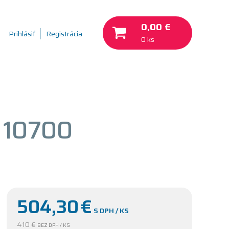
0,00 €
Prihlásiť
Registrácia
0 ks
 10700
504,30
€
S DPH / KS
410 €
BEZ DPH / KS