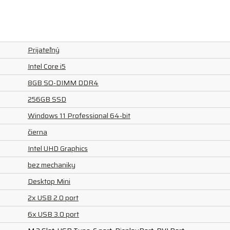
Prijateľný
Intel Core i5
8GB SO-DIMM DDR4
256GB SSD
Windows 11 Professional 64-bit
čierna
Intel UHD Graphics
bez mechaniky
Desktop Mini
2x USB 2.0 port
6x USB 3.0 port