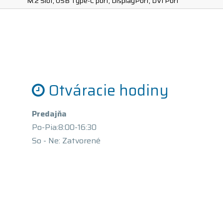
M.2 Slot, USB Type-C port, DisplayPort, DVI Port
Otváracie hodiny
Predajňa
Po-Pia:8:00-16:30
So - Ne: Zatvorené