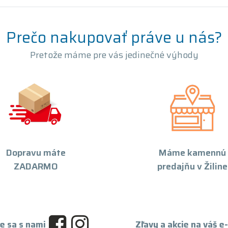
Prečo nakupovať práve u nás?
Pretože máme pre vás jedinečné výhody
Dopravu máte
Máme kamennú
ZADARMO
predajňu v Žiline
e sa s nami
Zľavy a akcie na váš e