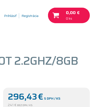
0,00 €
Prihlásiť
Registrácia
0 ks
00T 2.2GHZ/8GB
296,43
€
S DPH / KS
241 €
BEZ DPH / KS