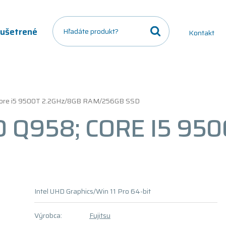
a ušetrené
Kontakt
 Core i5 9500T 2.2GHz/8GB RAM/256GB SSD
 Q958; CORE I5 95
Intel UHD Graphics/Win 11 Pro 64-bit
Výrobca:
Fujitsu