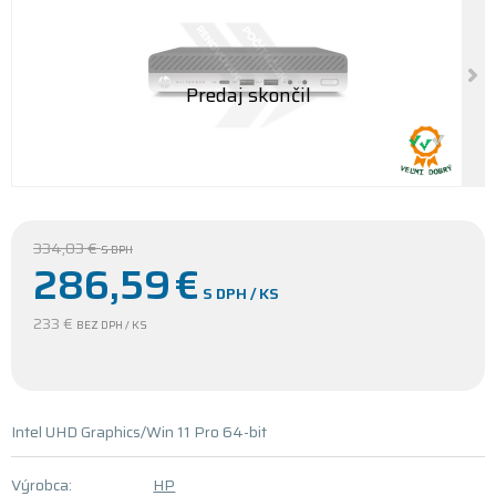
334,03 €
S DPH
286,59
€
S DPH / KS
233 €
BEZ DPH / KS
Intel UHD Graphics/Win 11 Pro 64-bit
Výrobca:
HP