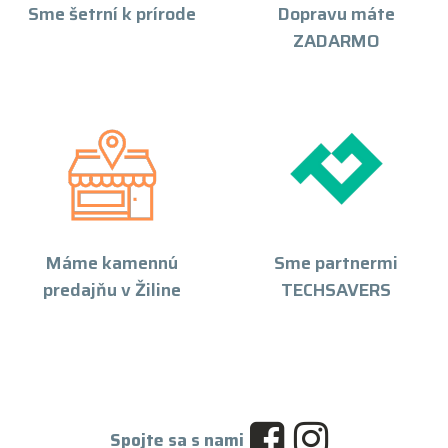
Sme šetrní k prírode
Dopravu máte
ZADARMO
Máme kamennú
Sme partnermi
predajňu v Žiline
TECHSAVERS
Spojte sa s nami