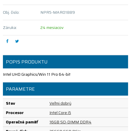
Obj. čislo:
NPR5-MAR01889
Záruka:
24 mesiacov
POPIS PRODUKTU
Intel UHD Graphics/Win 11 Pro 64-bit
PARAMETRE
Stav
Veľmi dobrý
Procesor
Intel Core i5
Operačná pamäť
16GB SO-DIMM DDR4