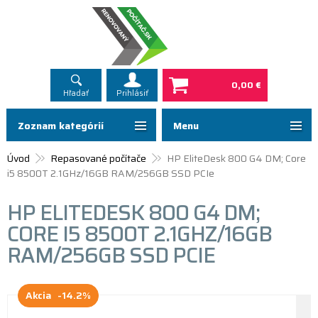
0,00 €
Hľadať
Prihlásiť
Zoznam kategórií
Menu
Úvod
Repasované počítače
HP EliteDesk 800 G4 DM; Core
i5 8500T 2.1GHz/16GB RAM/256GB SSD PCIe
HP ELITEDESK 800 G4 DM;
CORE I5 8500T 2.1GHZ/16GB
RAM/256GB SSD PCIE
Akcia
-14.2%