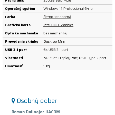
Pevný disk
256GB SSD PCIe
Operačný systém
Windows 11 Professional 64-bit
Farba
čierno-strieborná
Grafická karta
Intel UHD Graphics
Optická mechanika
bez mechaniky
Prevedenie skrinky
Desktop Mini
USB 3.1 port
6x USB 3.1 port
Vlastnosti
M.2 Slot, DisplayPort, USB Type-C port
Hmotnosť
5 kg
Osobný odber
Roman Dolinajec HACOM