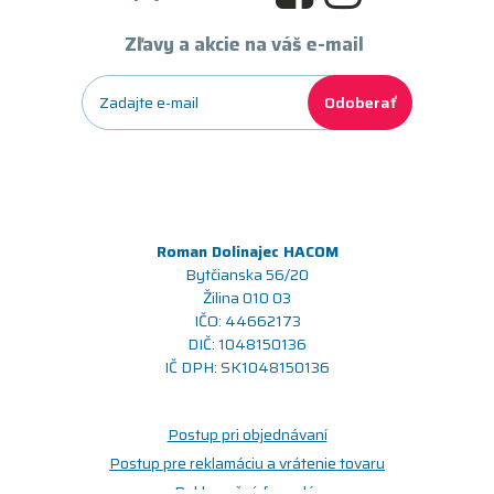
Zľavy a akcie na váš e-mail
Odoberať
Roman Dolinajec HACOM
Bytčianska 56/20
Žilina 010 03
IČO: 44662173
DIČ: 1048150136
IČ DPH: SK1048150136
Postup pri objednávaní
Postup pre reklamáciu a vrátenie tovaru
Reklamačný formulár