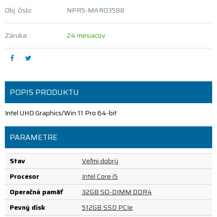
Obj. čislo:
NPR5-MAR03588
Záruka:
24 mesiacov
POPIS PRODUKTU
Intel UHD Graphics/Win 11 Pro 64-bit
PARAMETRE
Stav
Veľmi dobrý
Procesor
Intel Core i5
Operačná pamäť
32GB SO-DIMM DDR4
Pevný disk
512GB SSD PCIe