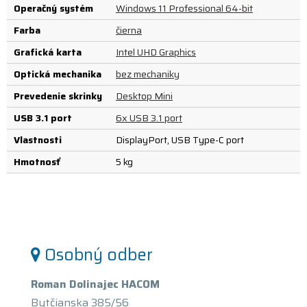
Operačný systém
Windows 11 Professional 64-bit
Farba
čierna
Grafická karta
Intel UHD Graphics
Optická mechanika
bez mechaniky
Prevedenie skrinky
Desktop Mini
USB 3.1 port
6x USB 3.1 port
Vlastnosti
DisplayPort, USB Type-C port
Hmotnosť
5 kg
Osobný odber
Roman Dolinajec HACOM
Bytčianska 385/56