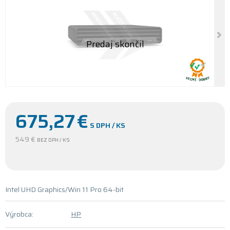
675,27
€
S DPH / KS
549 €
BEZ DPH / KS
Intel UHD Graphics/Win 11 Pro 64-bit
Výrobca:
HP