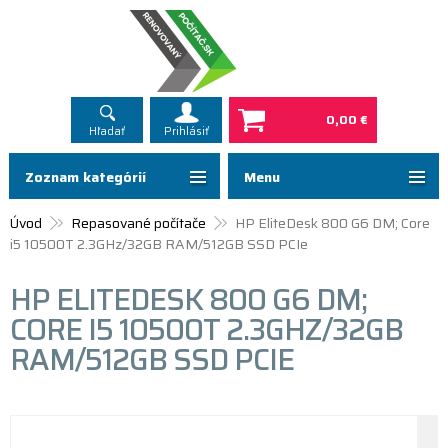
0,00 €
Hľadať
Prihlásiť
Zoznam kategórií
Menu
Úvod
Repasované počítače
HP EliteDesk 800 G6 DM; Core
i5 10500T 2.3GHz/32GB RAM/512GB SSD PCIe
HP ELITEDESK 800 G6 DM;
CORE I5 10500T 2.3GHZ/32GB
RAM/512GB SSD PCIE