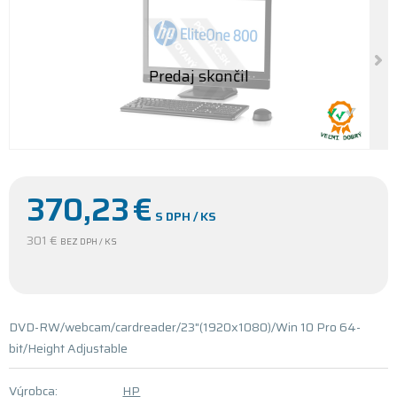
370,23
€
S DPH / KS
301 €
BEZ DPH / KS
DVD-RW/webcam/cardreader/23"(1920x1080)/Win 10 Pro 64-
bit/Height Adjustable
Výrobca:
HP