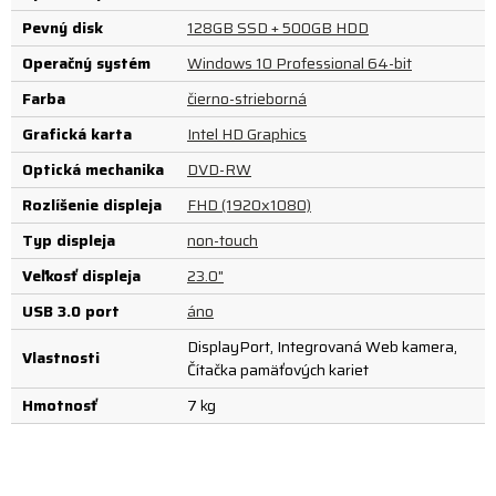
Pevný disk
128GB SSD + 500GB HDD
Operačný systém
Windows 10 Professional 64-bit
Farba
čierno-strieborná
Grafická karta
Intel HD Graphics
Optická mechanika
DVD-RW
Rozlíšenie displeja
FHD (1920x1080)
Typ displeja
non-touch
Veľkosť displeja
23.0"
USB 3.0 port
áno
DisplayPort, Integrovaná Web kamera,
Vlastnosti
Čítačka pamäťových kariet
Hmotnosť
7 kg