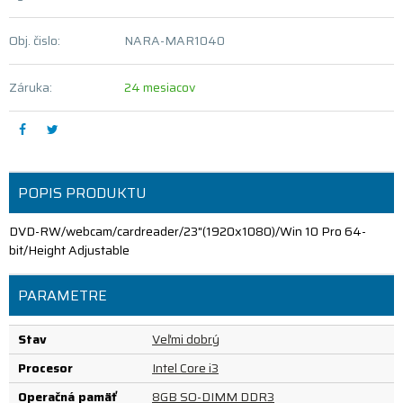
Obj. čislo:
NARA-MAR1040
Záruka:
24 mesiacov
POPIS PRODUKTU
DVD-RW/webcam/cardreader/23"(1920x1080)/Win 10 Pro 64-
bit/Height Adjustable
PARAMETRE
Stav
Veľmi dobrý
Procesor
Intel Core i3
Operačná pamäť
8GB SO-DIMM DDR3