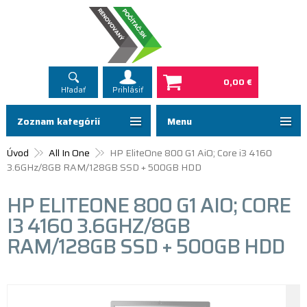
0,00 €
Hľadať
Prihlásiť
Zoznam kategórií
Menu
Úvod
All In One
HP EliteOne 800 G1 AiO; Core i3 4160
3.6GHz/8GB RAM/128GB SSD + 500GB HDD
HP ELITEONE 800 G1 AIO; CORE
I3 4160 3.6GHZ/8GB
RAM/128GB SSD + 500GB HDD