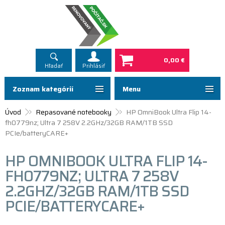
0,00 €
Hľadať
Prihlásiť
Zoznam kategórií
Menu
Úvod
Repasované notebooky
HP OmniBook Ultra Flip 14-
fh0779nz; Ultra 7 258V 2.2GHz/32GB RAM/1TB SSD
PCIe/batteryCARE+
HP OMNIBOOK ULTRA FLIP 14-
FH0779NZ; ULTRA 7 258V
2.2GHZ/32GB RAM/1TB SSD
PCIE/BATTERYCARE+