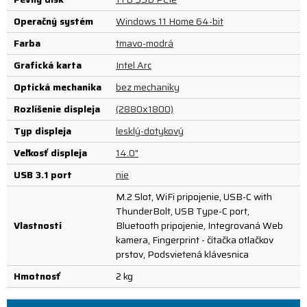
Operačný systém
Windows 11 Home 64-bit
Farba
tmavo-modrá
Grafická karta
Intel Arc
Optická mechanika
bez mechaniky
Rozlíšenie displeja
(2880x1800)
Typ displeja
lesklý-dotykový
Veľkosť displeja
14.0"
USB 3.1 port
nie
M.2 Slot, WiFi pripojenie, USB-C with
ThunderBolt, USB Type-C port,
Vlastnosti
Bluetooth pripojenie, Integrovaná Web
kamera, Fingerprint - čítačka otlačkov
prstov, Podsvietená klávesnica
Hmotnosť
2 kg