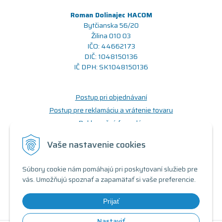
Roman Dolinajec HACOM
Bytčianska 56/20
Žilina 010 03
IČO: 44662173
DIČ: 1048150136
IČ DPH: SK1048150136
Postup pri objednávaní
Postup pre reklamáciu a vrátenie tovaru
Reklamačný formulár
Odstúpenie od zmluvy (formulár)
Vaše nastavenie cookies
Prečo nakupovať u nás
Súbory cookie nám pomáhajú pri poskytovaní služieb pre
Obchodné podmienky
vás. Umožňujú spoznať a zapamätať si vaše preferencie.
Doprava a možnosti platby
Triedy a stavy produktov
Prijať
Nastaviť