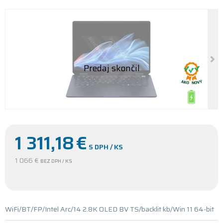
1 311,18
€
S DPH / KS
1 066 €
BEZ DPH / KS
WiFi/BT/FP/Intel Arc/14 2.8K OLED BV TS/backlit kb/Win 11 64-bit