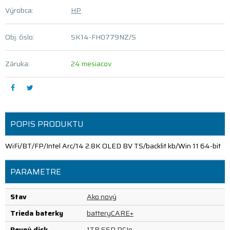
Výrobca:
HP
Obj. čislo:
SK14-FH0779NZ/S
Záruka:
24 mesiacov
POPIS PRODUKTU
WiFi/BT/FP/Intel Arc/14 2.8K OLED BV TS/backlit kb/Win 11 64-bit
PARAMETRE
Stav
Ako nový
Trieda baterky
batteryCARE+
Pevný disk
1TB SSD PCIe