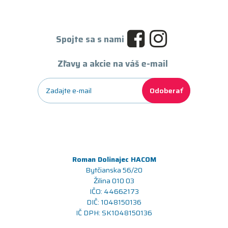
Spojte sa s nami
Zľavy a akcie na váš e-mail
Odoberať
Roman Dolinajec HACOM
Bytčianska 56/20
Žilina 010 03
IČO: 44662173
DIČ: 1048150136
IČ DPH: SK1048150136