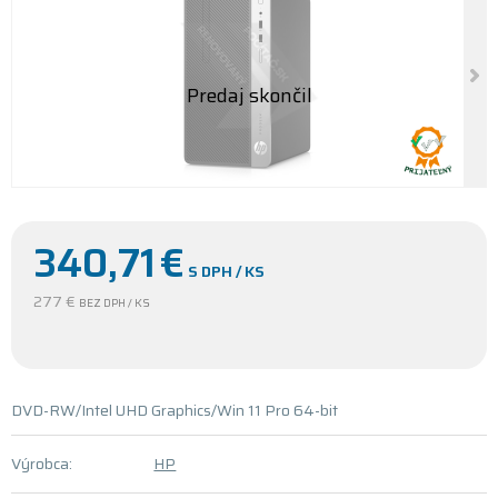
340,71
€
S DPH / KS
277 €
BEZ DPH / KS
DVD-RW/Intel UHD Graphics/Win 11 Pro 64-bit
Výrobca:
HP