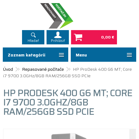
0,00 €
Hľadať
Prihlásiť
Zoznam kategórií
Menu
Úvod
Repasované počítače
HP ProDesk 400 G6 MT; Core
i7 9700 3.0GHz/8GB RAM/256GB SSD PCIe
HP PRODESK 400 G6 MT; CORE
I7 9700 3.0GHZ/8GB
RAM/256GB SSD PCIE