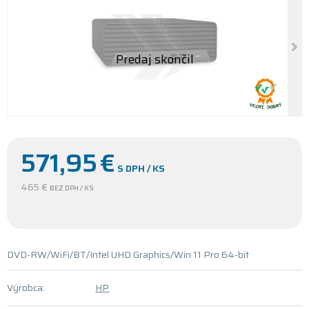
571,95
€
S DPH / KS
465 €
BEZ DPH / KS
DVD-RW/WiFi/BT/Intel UHD Graphics/Win 11 Pro 64-bit
Výrobca:
HP