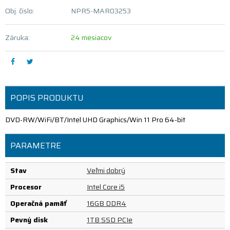
Obj. čislo:
NPR5-MAR03253
Záruka:
24 mesiacov
POPIS PRODUKTU
DVD-RW/WiFi/BT/Intel UHD Graphics/Win 11 Pro 64-bit
PARAMETRE
Stav
Veľmi dobrý
Procesor
Intel Core i5
Operačná pamäť
16GB DDR4
Pevný disk
1TB SSD PCIe