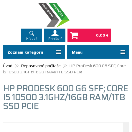
0,00 €
Hľadať
Prihlásiť
Zoznam kategórií
Menu
Úvod
Repasované počítače
HP ProDesk 600 G6 SFF; Core
i5 10500 3.1GHz/16GB RAM/1TB SSD PCIe
HP PRODESK 600 G6 SFF; CORE
I5 10500 3.1GHZ/16GB RAM/1TB
SSD PCIE