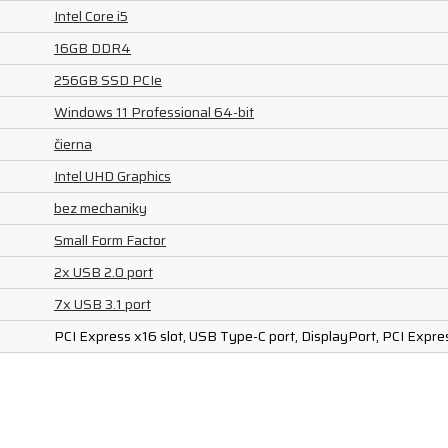
Intel Core i5
16GB DDR4
256GB SSD PCIe
Windows 11 Professional 64-bit
čierna
Intel UHD Graphics
bez mechaniky
Small Form Factor
2x USB 2.0 port
7x USB 3.1 port
PCI Express x16 slot, USB Type-C port, DisplayPort, PCI Express