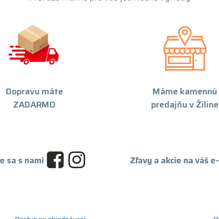
Dopravu máte
Máme kamennú
ZADARMO
predajňu v Žiline
e sa s nami
Zľavy a akcie na váš e