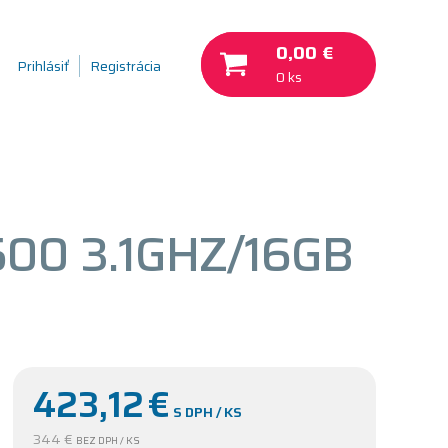
0,00 €
Prihlásiť
Registrácia
0 ks
500 3.1GHZ/16GB
423,12
€
S DPH / KS
344 €
BEZ DPH / KS