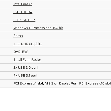
Intel Core i7
16GB DDR4
1TB SSD PCIe
Windows 11 Professional 64-bit
čierna
Intel UHD Graphics
DVD-RW
Small Form Factor
2x USB 2.0 port
7x USB 3.1 port
PCI Express x1 slot, M.2 Slot, DisplayPort, PCI Express x16 slo