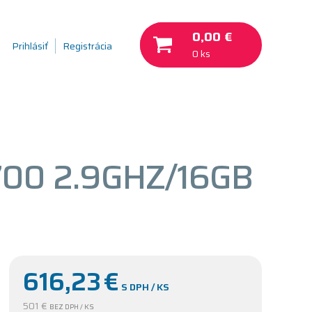
0,00 €
Prihlásiť
Registrácia
0 ks
700 2.9GHZ/16GB
616,23
€
S DPH / KS
501 €
BEZ DPH / KS