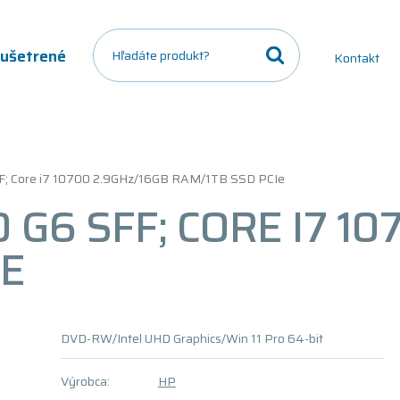
a ušetrené
Kontakt
F; Core i7 10700 2.9GHz/16GB RAM/1TB SSD PCIe
G6 SFF; CORE I7 10
IE
DVD-RW/Intel UHD Graphics/Win 11 Pro 64-bit
Výrobca:
HP