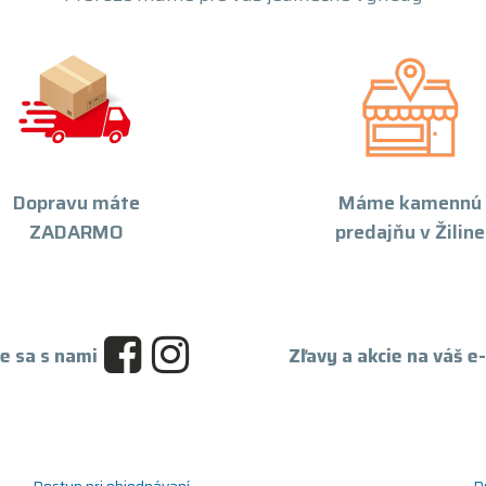
Dopravu máte
Máme kamennú
ZADARMO
predajňu v Žiline
e sa s nami
Zľavy a akcie na váš e