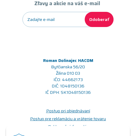
Zľavy a akcie na váš e-mail
Odoberať
Roman Dolinajec HACOM
Bytčianska 56/20
Žilina 010 03
IČO: 44662173
DIČ: 1048150136
IČ DPH: SK1048150136
Postup pri objednávaní
Postup pre reklamáciu a vrátenie tovaru
Reklamačný formulár
Odstúpenie od zmluvy (formulár)