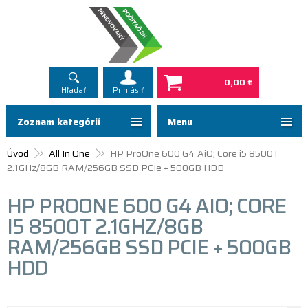
0,00 €
Hľadať
Prihlásiť
Zoznam kategórií
Menu
Úvod
All In One
HP ProOne 600 G4 AiO; Core i5 8500T
2.1GHz/8GB RAM/256GB SSD PCIe + 500GB HDD
HP PROONE 600 G4 AIO; CORE
I5 8500T 2.1GHZ/8GB
RAM/256GB SSD PCIE + 500GB
HDD