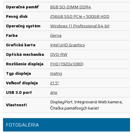
Operačná pamäť
8GB SO-DIMM DDR4
Pevný disk
256GB SSD PCIe + 500GB HDD
Operačný systém
Windows 11 Professional 64-bit
Farba
čierna
Grafická karta
Intel UHD Graphics
Optická mechanika
DVD-RW
Rozlíšenie displeja
FHD (1920x1080)
Typ displeja
matný
Veľkosť displeja
21.5"
USB 3.0 port
áno
DisplayPort, Integrovaná Web kamera,
Vlastnosti
Čítačka pamäťových kariet
FOTOGALÉRIA