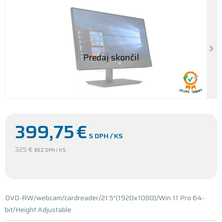
399,75
€
S DPH / KS
325 €
BEZ DPH / KS
DVD-RW/webcam/cardreader/21.5"(1920x1080)/Win 11 Pro 64-
bit/Height Adjustable