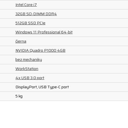
Intel Core i7
32GB SO-DIMM DDR4
512GB SSD PCIe
Windows 11 Professional 64-bit
čierna
NVIDIA Quadro P1000 4GB
bez mechaniky
WorkStation
4x USB 3.0 port
DisplayPort, USB Type-C port
5 kg