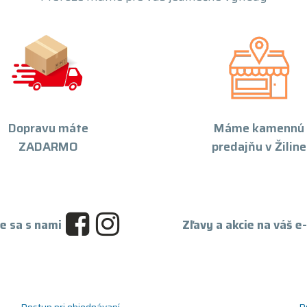
Dopravu máte
Máme kamennú
ZADARMO
predajňu v Žiline
e sa s nami
Zľavy a akcie na váš e