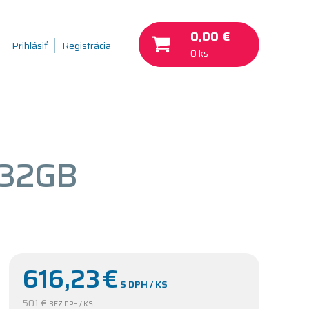
0,00 €
Prihlásiť
Registrácia
0 ks
/32GB
616,23
€
S DPH / KS
501 €
BEZ DPH / KS