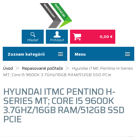
0,00 €
Hľadať
Prihlásiť
Zoznam kategórií
Menu
Úvod
Repasované počítače
Hyundai iTMC Pentino H-Series
MT; Core i5 9600K 3.7GHz/16GB RAM/512GB SSD PCIe
HYUNDAI ITMC PENTINO H-
SERIES MT; CORE I5 9600K
3.7GHZ/16GB RAM/512GB SSD
PCIE