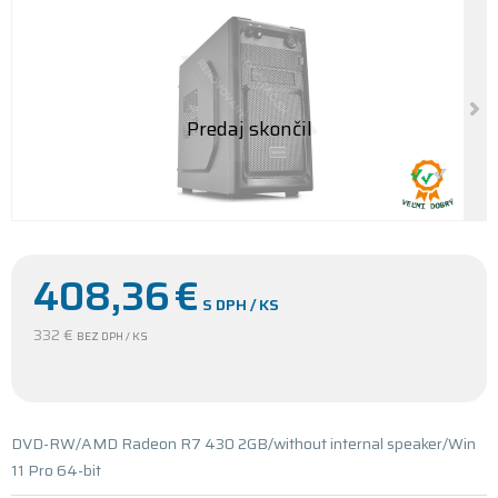
408,36
€
S DPH / KS
332 €
BEZ DPH / KS
DVD-RW/AMD Radeon R7 430 2GB/without internal speaker/Win
11 Pro 64-bit