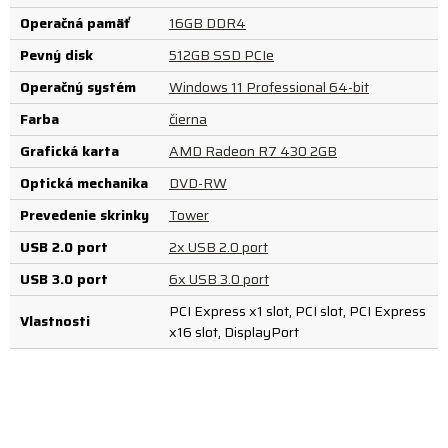
Operačná pamäť
16GB DDR4
Pevný disk
512GB SSD PCIe
Operačný systém
Windows 11 Professional 64-bit
Farba
čierna
Grafická karta
AMD Radeon R7 430 2GB
Optická mechanika
DVD-RW
Prevedenie skrinky
Tower
USB 2.0 port
2x USB 2.0 port
USB 3.0 port
6x USB 3.0 port
PCI Express x1 slot, PCI slot, PCI Express
Vlastnosti
x16 slot, DisplayPort