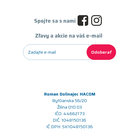
Spojte sa s nami
Zľavy a akcie na váš e-mail
Odoberať
Roman Dolinajec HACOM
Bytčianska 56/20
Žilina 010 03
IČO: 44662173
DIČ: 1048150136
IČ DPH: SK1048150136