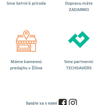
Sme šetrní k prírode
Dopravu máte
ZADARMO
Máme kamennú
Sme partnermi
predajňu v Žiline
TECHSAVERS
Spojte sa s nami