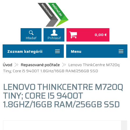
0,00 €
Hľadať
Prihlásiť
Zoznam kategórií
Menu
Úvod
Repasované počítače
Lenovo ThinkCentre M720q
Tiny; Core i5 9400T 1.8GHz/16GB RAM/256GB SSD
LENOVO THINKCENTRE M720Q
TINY; CORE I5 9400T
1.8GHZ/16GB RAM/256GB SSD