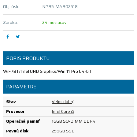
Obj. čislo:
NPR5-MAR02518
Záruka:
24 mesiacov
POPIS PRODUKTU
WiFi/BT/Intel UHD Graphics/Win 11 Pro 64-bit
PARAMETRE
Stav
Veľmi dobrý
Procesor
Intel Core i5
Operačná pamäť
16GB SO-DIMM DDR4
Pevný disk
256GB SSD