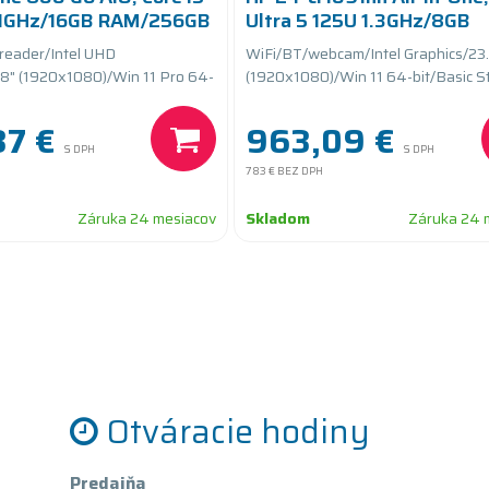
.1GHz/16GB RAM/256GB
Ultra 5 125U 1.3GHz/8GB
RAM/512GB SSD PCIe
eader/Intel UHD
WiFi/BT/webcam/Intel Graphics/23
.8" (1920x1080)/Win 11 Pro 64-
(1920x1080)/Win 11 64-bit/Basic S
djustable
87 €
963,09 €
S DPH
S DPH
783 €
BEZ DPH
Záruka 24 mesiacov
Skladom
Záruka 24 
Otváracie hodiny
Predajňa