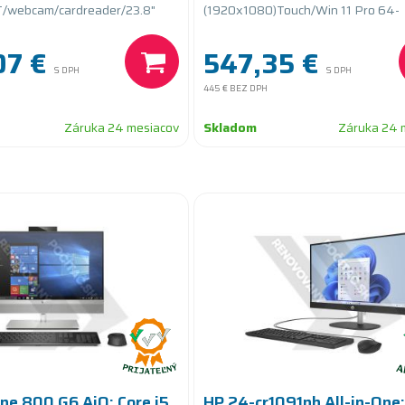
/webcam/cardreader/23.8"
(1920x1080)Touch/Win 11 Pro 64-
/Win 11 Pro 64-bit/Height
bit/Height Adjustable
07 €
547,35 €
S DPH
S DPH
445 €
BEZ DPH
Záruka 24 mesiacov
Skladom
Záruka 24 
ne 800 G6 AiO; Core i5
HP 24-cr1091nh All-in-One;