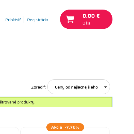
0,00 €
Prihlásiť
Registrácia
0 ks
Zoradiť:
Ceny od najlacnejšieho
iltrované produkty.
Akcia
-7.76%