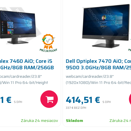
plex 7460 AiO; Core i5
Dell Optiplex 7470 AiO; Co
0GHz/8GB RAM/256GB
9500 3.0GHz/8GB RAM/2
SSD PCIe
cam/cardreader/23.8"
webcam/cardreader/23.8"
/Win 11 Pro 64-bit/Height
(1920x1080)/Win 11 Pro 64-bit/Rec
Stand
1 €
414,51 €
S DPH
S DPH
337 €
BEZ DPH
Záruka 24 mesiacov
Skladom
Záruka 24 