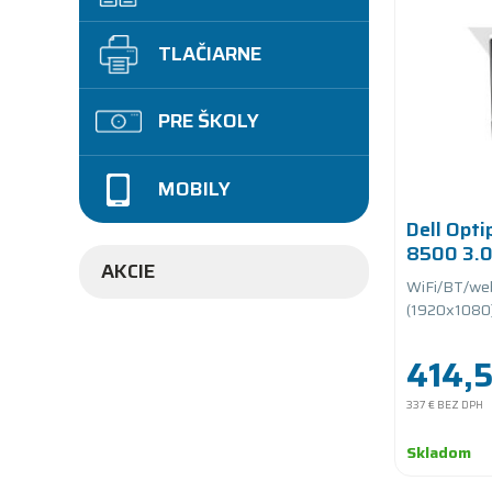
TLAČIARNE
PRE ŠKOLY
MOBILY
Dell Opti
8500 3.
AKCIE
SSD PCIe
WiFi/BT/web
(1920x1080)
Adjustable
414,5
337 €
BEZ DPH
Skladom