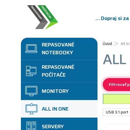
... Dopraj si z
Úvod
All I
REPASOVANÉ
NOTEBOOKY
ALL 
REPASOVANÉ
POČÍTAČE
Filtrovať 
MONITORY
ALL IN ONE
USB 3.1 port
SERVERY