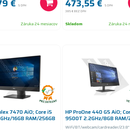
79 €
473,55 €
S DPH
S DPH
385 €
BEZ DPH
Záruka 24 mesiacov
Skladom
Záruka 24 
plex 7470 AiO; Core i5
HP ProOne 440 G5 AiO; Cor
0GHz/16GB RAM/256GB
9500T 2.2GHz/8GB RAM/
SSD PCIe
WiFi/BT/webcam/cardreader/23.8"