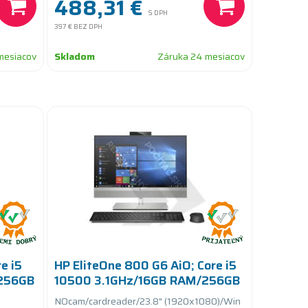
488,31 €
S DPH
397 €
BEZ DPH
mesiacov
Skladom
Záruka 24 mesiacov
e i5
HP EliteOne 800 G6 AiO; Core i5
256GB
10500 3.1GHz/16GB RAM/256GB
SSD PCIe
NOcam/cardreader/23.8" (1920x1080)/Win