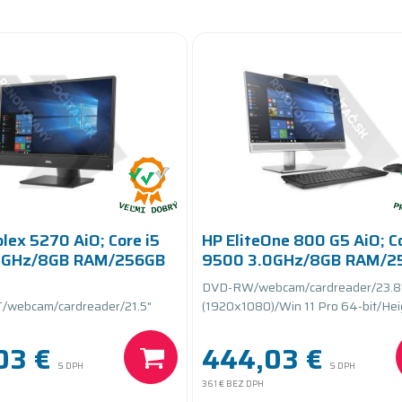
plex 5270 AiO; Core i5
HP EliteOne 800 G5 AiO; Co
0GHz/8GB RAM/256GB
9500 3.0GHz/8GB RAM/2
SSD PCIe
DVD-RW/webcam/cardreader/23.8
/webcam/cardreader/21.5"
(1920x1080)/Win 11 Pro 64-bit/Hei
/Win 11 Pro 64-bit/Height
Adjustable
03 €
444,03 €
S DPH
S DPH
361 €
BEZ DPH