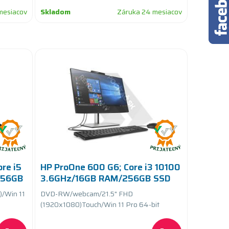
mesiacov
Skladom
Záruka 24 mesiacov
re i5
HP ProOne 600 G6; Core i3 10100
256GB
3.6GHz/16GB RAM/256GB SSD
PCIe
/Win 11
DVD-RW/webcam/21.5" FHD
(1920x1080)Touch/Win 11 Pro 64-bit