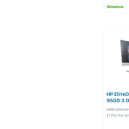
Skladom
HP EliteO
9500 3.
SSD PCIe
webcam/car
11 Pro 64-bi