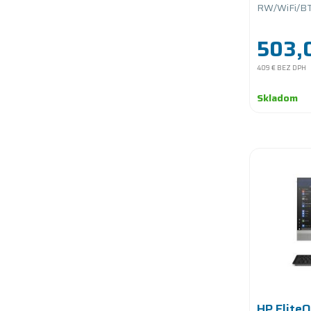
RW/WiFi/BT
(1920x1080)
Adjustable
503,
409 €
BEZ DPH
Skladom
HP EliteO