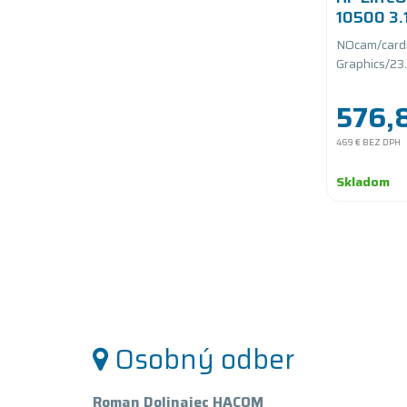
10500 3
SSD PCIe
NOcam/cardr
Graphics/23
bit/Height A
576,
469 €
BEZ DPH
Skladom
Osobný odber
Roman Dolinajec HACOM