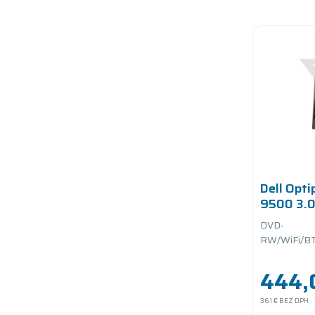
Dell Opti
9500 3.
SSD PCIe
DVD-
RW/WiFi/BT
(1920x1080)
Adjustable
444,
361 €
BEZ DPH