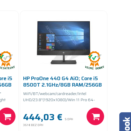
re i5
HP ProOne 440 G4 AiO; Core i5
56GB
8500T 2.1GHz/8GB RAM/256GB
SSD
"
WiFi/BT/webcam/cardreader/Intel
ght
UHD/23.8"(1920x1080)/Win 11 Pro 64-
bit/Height Adjustable
444,03 €
S DPH
361 €
BEZ DPH