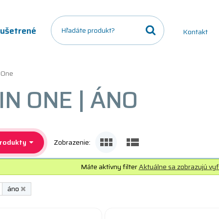
a ušetrené
Kontakt
n One
IN ONE | ÁNO
produkty
Zobrazenie:
Máte aktívny filter
Aktuálne sa zobrazujú vyf
áno