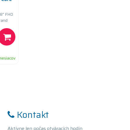
.8" FHD
tand
mesiacov
Kontakt
Aktívne len počas otváracích hodín