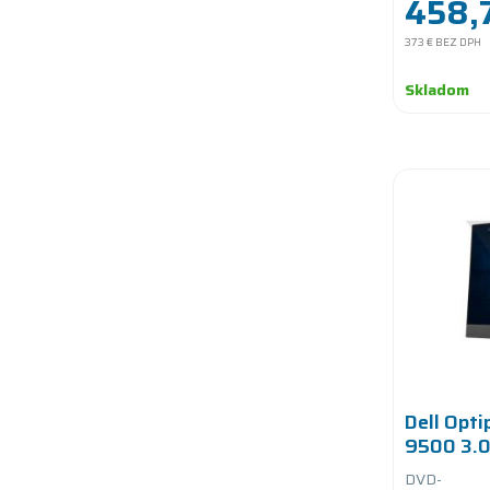
458,
373 €
BEZ DPH
Skladom
Dell Opti
9500 3.
SSD
DVD-