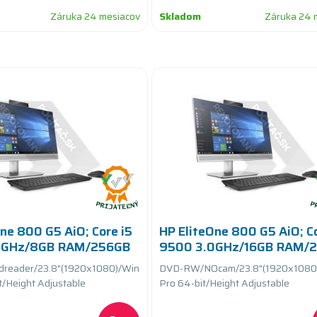
Záruka 24 mesiacov
Skladom
Záruka 24 
ne 800 G5 AiO; Core i5
HP EliteOne 800 G5 AiO; Co
0GHz/8GB RAM/256GB
9500 3.0GHz/16GB RAM/
SSD PCIe
dreader/23.8"(1920x1080)/Win
DVD-RW/NOcam/23.8"(1920x1080)
t/Height Adjustable
Pro 64-bit/Height Adjustable