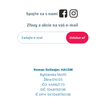
Spojte sa s nami
Zľavy a akcie na váš e-mail
Odoberať
Roman Dolinajec HACOM
Bytčianska 56/20
Žilina 010 03
IČO: 44662173
DIČ: 1048150136
IČ DPH: SK1048150136