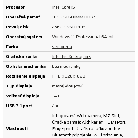
Procesor
Intel Core i5
Operačná pamäť
16GB SO-DIMM DDR4
Pevný disk
256GB SSD PCIe
Operačný systém
Windows 11 Professional 64-bit
Farba
strieborná
Grafická karta
Intel Iris Xe Graphics
Optická mechanika
bez mechaniky
Rozlíšenie displeja
FHD (1920x1080)
Typ displeja
matný-dotykový
Veľkosť displeja
14.0"
USB 3.1 port
áno
Integrovaná Web kamera, M.2 Slot,
Čítačka pamäťových kariet, HDMI Port,
Vlastnosti
Fingerprint - čítačka otlačkov prstov,
Bluetooth pripojenie, WiFi pripojenie,