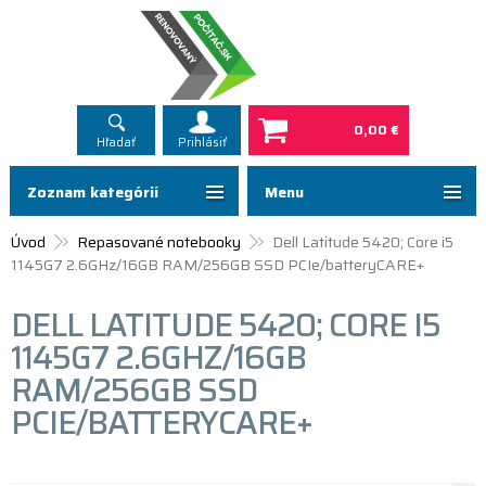
0,00 €
Hľadať
Prihlásiť
Zoznam kategórií
Menu
Úvod
Repasované notebooky
Dell Latitude 5420; Core i5
1145G7 2.6GHz/16GB RAM/256GB SSD PCIe/batteryCARE+
DELL LATITUDE 5420; CORE I5
1145G7 2.6GHZ/16GB
RAM/256GB SSD
PCIE/BATTERYCARE+