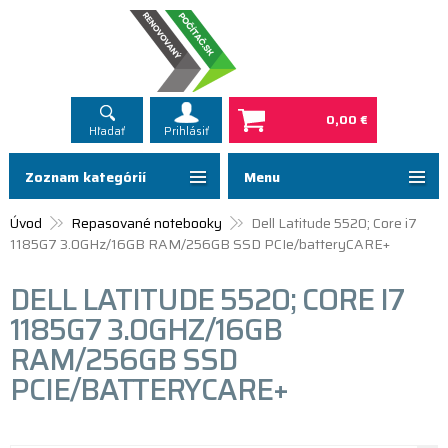
0,00 €
Hľadať
Prihlásiť
Zoznam kategórií
Menu
Úvod
Repasované notebooky
Dell Latitude 5520; Core i7
1185G7 3.0GHz/16GB RAM/256GB SSD PCIe/batteryCARE+
DELL LATITUDE 5520; CORE I7
1185G7 3.0GHZ/16GB
RAM/256GB SSD
PCIE/BATTERYCARE+