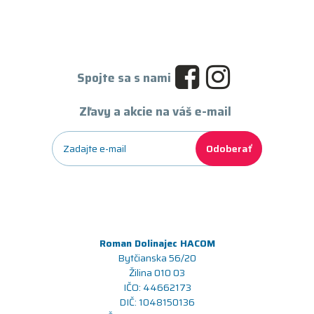
Spojte sa s nami
Zľavy a akcie na váš e-mail
Odoberať
Roman Dolinajec HACOM
Bytčianska 56/20
Žilina 010 03
IČO: 44662173
DIČ: 1048150136