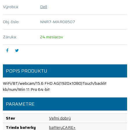
Výrobca:
Dell
Obj. čislo:
NNR7-MAR08507
Záruka:
24 mesiacov
POPIS PRODUKTU
WiFi/BT/webcam/15.6 FHD AG(1920x1080)Touch/backlit
kb/num/Win 11 Pro 64-bit
PARAMETRE
Stav
Veľmi dobrý
Trieda baterky
batteryCARE+