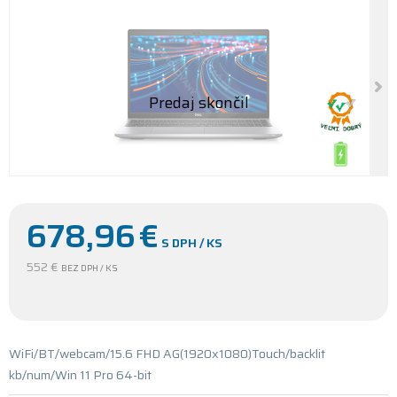
678,96
€
S DPH / KS
552 €
BEZ DPH / KS
WiFi/BT/webcam/15.6 FHD AG(1920x1080)Touch/backlit
kb/num/Win 11 Pro 64-bit