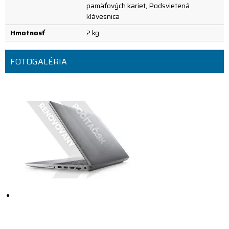
pamäťových kariet, Podsvietená
klávesnica
Hmotnosť
2 kg
FOTOGALÉRIA