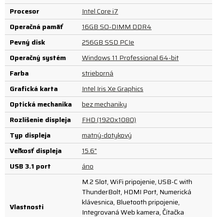
Procesor
Intel Core i7
Operačná pamäť
16GB SO-DIMM DDR4
Pevný disk
256GB SSD PCIe
Operačný systém
Windows 11 Professional 64-bit
Farba
strieborná
Grafická karta
Intel Iris Xe Graphics
Optická mechanika
bez mechaniky
Rozlíšenie displeja
FHD (1920x1080)
Typ displeja
matný-dotykový
Veľkosť displeja
15.6"
USB 3.1 port
áno
M.2 Slot, WiFi pripojenie, USB-C with
ThunderBolt, HDMI Port, Numerická
klávesnica, Bluetooth pripojenie,
Vlastnosti
Integrovaná Web kamera, Čítačka