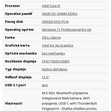
Procesor
Intel Core i5
Operačná pamäť
16GB SO-DIMM DDR4
Pevný disk
256GB SSD PCIe
Operačný systém
Windows 11 Professional 64-bit
Farba
DELL čierna
Grafická karta
Intel Iris Xe Graphics
Optická mechanika
bez mechaniky
Rozlíšenie displeja
FHD (1920x1080)
Typ displeja
matný-dotykový
Veľkosť displeja
13.3"
USB 3.1 port
áno
M.2 Slot, Bluetooth pripojenie,
Integrovaná Web kamera, WiFi
Vlastnosti
pripojenie, USB-C with ThunderBolt,
Fingerprint - čítačka otlačkov prstov,