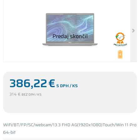
386,22
€
S DPH / KS
314 €
BEZ DPH / KS
WiFi/BT/FP/SC/webcam/13.3 FHD AG(1920x1080)Touch/Win 11 Pro
64-bit