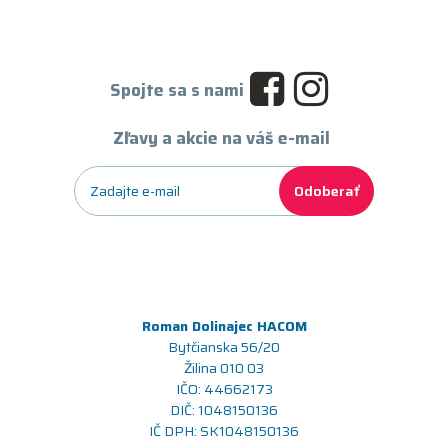
Spojte sa s nami
Zľavy a akcie na váš e-mail
Odoberať
Roman Dolinajec HACOM
Bytčianska 56/20
Žilina 010 03
IČO: 44662173
DIČ: 1048150136
IČ DPH: SK1048150136