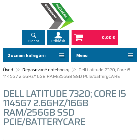
0,00 €
Hľadať
Prihlásiť
Zoznam kategórií
Menu
Úvod
Repasované notebooky
Dell Latitude 7320; Core i5
1145G7 2.6GHz/16GB RAM/256GB SSD PCIe/batteryCARE
DELL LATITUDE 7320; CORE I5
1145G7 2.6GHZ/16GB
RAM/256GB SSD
PCIE/BATTERYCARE