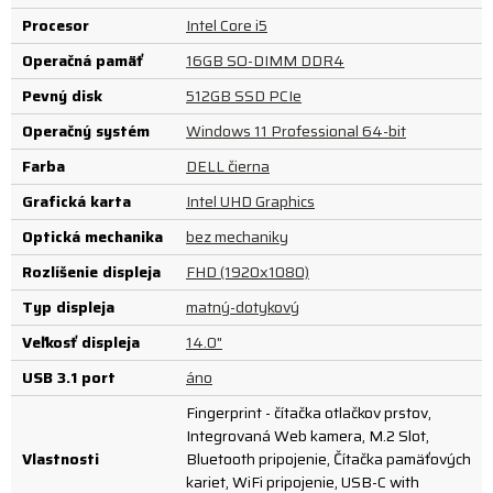
Procesor
Intel Core i5
Operačná pamäť
16GB SO-DIMM DDR4
Pevný disk
512GB SSD PCIe
Operačný systém
Windows 11 Professional 64-bit
Farba
DELL čierna
Grafická karta
Intel UHD Graphics
Optická mechanika
bez mechaniky
Rozlíšenie displeja
FHD (1920x1080)
Typ displeja
matný-dotykový
Veľkosť displeja
14.0"
USB 3.1 port
áno
Fingerprint - čítačka otlačkov prstov,
Integrovaná Web kamera, M.2 Slot,
Vlastnosti
Bluetooth pripojenie, Čítačka pamäťových
kariet, WiFi pripojenie, USB-C with