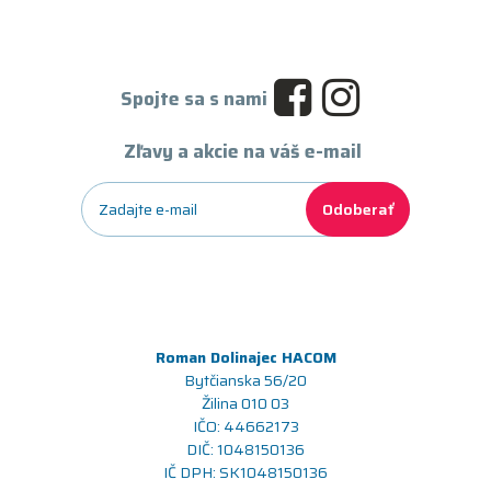
Spojte sa s nami
Zľavy a akcie na váš e-mail
Odoberať
Roman Dolinajec HACOM
Bytčianska 56/20
Žilina 010 03
IČO: 44662173
DIČ: 1048150136
IČ DPH: SK1048150136