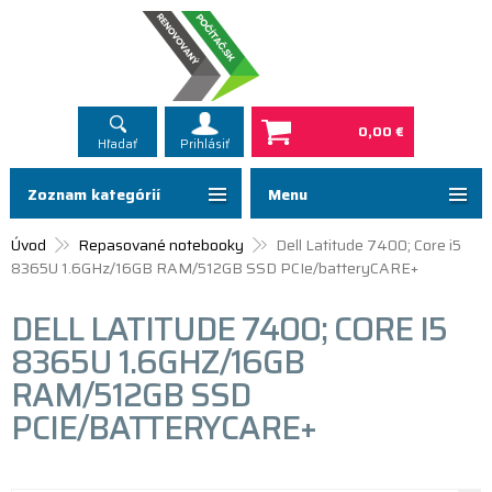
0,00 €
Hľadať
Prihlásiť
Zoznam kategórií
Menu
Úvod
Repasované notebooky
Dell Latitude 7400; Core i5
8365U 1.6GHz/16GB RAM/512GB SSD PCIe/batteryCARE+
DELL LATITUDE 7400; CORE I5
8365U 1.6GHZ/16GB
RAM/512GB SSD
PCIE/BATTERYCARE+