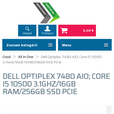
0,00 €
Hľadať
Prihlásiť
Zoznam kategórií
Menu
Úvod
All In One
Dell Optiplex 7480 AiO; Core i5 10500
3.1GHz/16GB RAM/256GB SSD PCIe
DELL OPTIPLEX 7480 AIO; CORE
I5 10500 3.1GHZ/16GB
RAM/256GB SSD PCIE