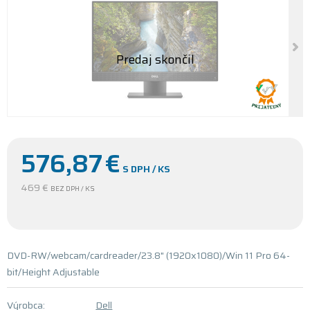
576,87
€
S DPH / KS
469 €
BEZ DPH / KS
DVD-RW/webcam/cardreader/23.8" (1920x1080)/Win 11 Pro 64-
bit/Height Adjustable
Výrobca:
Dell