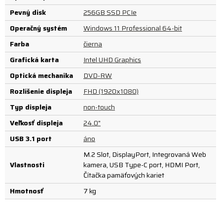
Pevný disk
256GB SSD PCIe
Operačný systém
Windows 11 Professional 64-bit
Farba
čierna
Grafická karta
Intel UHD Graphics
Optická mechanika
DVD-RW
Rozlíšenie displeja
FHD (1920x1080)
Typ displeja
non-touch
Veľkosť displeja
24.0"
USB 3.1 port
áno
M.2 Slot, DisplayPort, Integrovaná Web
Vlastnosti
kamera, USB Type-C port, HDMI Port,
Čítačka pamäťových kariet
Hmotnosť
7 kg