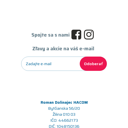
Spojte sa s nami
Zľavy a akcie na váš e-mail
Odoberať
Roman Dolinajec HACOM
Bytčianska 56/20
Žilina 010 03
IČO: 44662173
DIČ: 1048150136