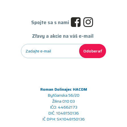
Spojte sa s nami
Zľavy a akcie na váš e-mail
Odoberať
Roman Dolinajec HACOM
Bytčianska 56/20
Žilina 010 03
IČO: 44662173
DIČ: 1048150136
IČ DPH: SK1048150136