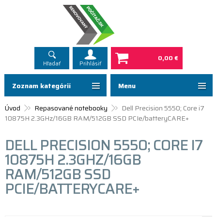
0,00 €
Hľadať
Prihlásiť
Zoznam kategórií
Menu
Úvod
Repasované notebooky
Dell Precision 5550; Core i7
10875H 2.3GHz/16GB RAM/512GB SSD PCIe/batteryCARE+
DELL PRECISION 5550; CORE I7
10875H 2.3GHZ/16GB
RAM/512GB SSD
PCIE/BATTERYCARE+