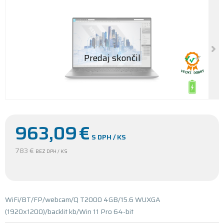
963,09
€
S DPH / KS
783 €
BEZ DPH / KS
WiFi/BT/FP/webcam/Q T2000 4GB/15.6 WUXGA
(1920x1200)/backlit kb/Win 11 Pro 64-bit