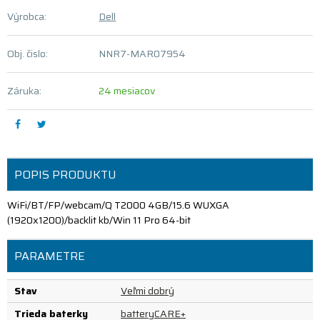
Výrobca:
Dell
Obj. čislo:
NNR7-MAR07954
Záruka:
24 mesiacov
POPIS PRODUKTU
WiFi/BT/FP/webcam/Q T2000 4GB/15.6 WUXGA
(1920x1200)/backlit kb/Win 11 Pro 64-bit
PARAMETRE
Stav
Veľmi dobrý
Trieda baterky
batteryCARE+