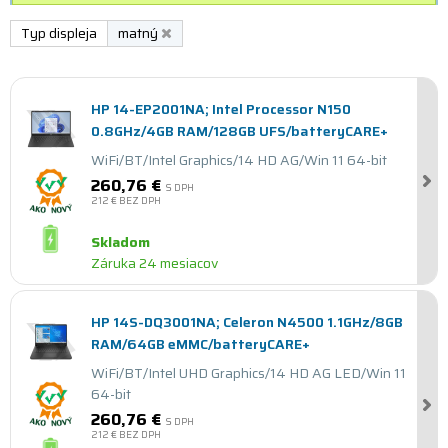
Typ displeja
matný
HP 14-EP2001NA; Intel Processor N150
0.8GHz/4GB RAM/128GB UFS/batteryCARE+
WiFi/BT/Intel Graphics/14 HD AG/Win 11 64-bit
260,76 €
S DPH
212 €
BEZ DPH
Skladom
Záruka 24 mesiacov
HP 14S-DQ3001NA; Celeron N4500 1.1GHz/8GB
RAM/64GB eMMC/batteryCARE+
WiFi/BT/Intel UHD Graphics/14 HD AG LED/Win 11
64-bit
260,76 €
S DPH
212 €
BEZ DPH