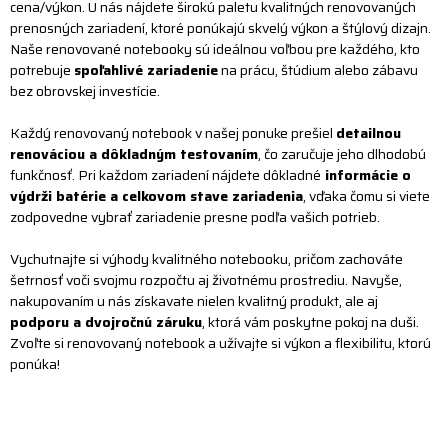
cena/výkon. U nás nájdete širokú paletu kvalitných renovovaných
prenosných zariadení, ktoré ponúkajú skvelý výkon a štýlový dizajn.
Naše renovované notebooky sú ideálnou voľbou pre každého, kto
potrebuje
spoľahlivé zariadenie
na prácu, štúdium alebo zábavu
bez obrovskej investície.
Každý renovovaný notebook v našej ponuke prešiel
detailnou
renováciou a dôkladným testovaním
, čo zaručuje jeho dlhodobú
funkčnosť. Pri každom zariadení nájdete dôkladné
informácie o
výdrži batérie a celkovom stave zariadenia
, vďaka čomu si viete
zodpovedne vybrať zariadenie presne podľa vašich potrieb.
Vychutnajte si výhody kvalitného notebooku, pričom zachováte
šetrnosť voči svojmu rozpočtu aj životnému prostrediu. Navyše,
nakupovaním u nás získavate nielen kvalitný produkt, ale aj
podporu a dvojročnú záruku
, ktorá vám poskytne pokoj na duši.
Zvoľte si renovovaný notebook a užívajte si výkon a flexibilitu, ktorú
ponúka!