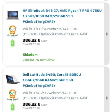
HP EliteBook 845 G7; AMD Ryzen 7 PRO 4750U
1.7GHz/16GB RAM/256GB SSD
PCIe/batteryCARE+
WiFi/BT/FP/SC/webcam/14.0 FHD
(1920x1080)/backlit kb/Win 11 Pro 64-bit
386,22 €
S DPH
314 €
BEZ DPH
Skladom
Záruka 24 mesiacov
Dell Latitude 5490; Core i5 8250U
1.6GHz/16GB RAM/256GB SSD
PCIe/batteryCARE+
WiFi/BT/4G/SC/webcam/14.0 FHD
(1920x1080)/backlit kb/Win 11 Pro 64-bit
386,22 €
S DPH
314 €
BEZ DPH