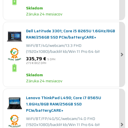
Skladom
Záruka 24 mesiacov
Dell Latitude 3301; Core i5 8265U 1.6GHz/8GB
RAM/256GB SSD PCIe/batteryCARE+
WiFi/BT/4G/webcam/13.3 FHD
(1920x1080)/backlit kb/Win 11 Pro 64-bit
335,79 €
S DPH
273 €
BEZ DPH
Skladom
Záruka 24 mesiacov
Lenovo ThinkPad L490; Core i7 8565U
1.8GHz/8GB RAM/256GB SSD
PCIe/batteryCARE+
WiFi/BT/FP/4G/SC/webcam/14.0 FHD
(1920x1080)/backlit kb/Win 11 Pro 64-bit