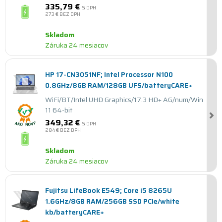
335,79 €
S DPH
273 €
BEZ DPH
Skladom
Záruka 24 mesiacov
HP 17-CN3051NF; Intel Processor N100
0.8GHz/8GB RAM/128GB UFS/batteryCARE+
WiFi/BT/Intel UHD Graphics/17.3 HD+ AG/num/Win
11 64-bit
349,32 €
S DPH
284 €
BEZ DPH
Skladom
Záruka 24 mesiacov
Fujitsu LifeBook E549; Core i5 8265U
1.6GHz/8GB RAM/256GB SSD PCIe/white
kb/batteryCARE+