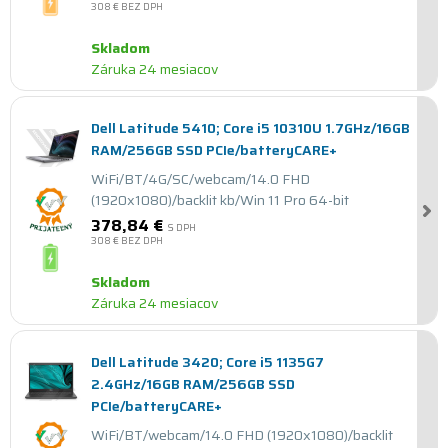
308 €
BEZ DPH
Skladom
Záruka 24 mesiacov
Dell Latitude 5410; Core i5 10310U 1.7GHz/16GB
RAM/256GB SSD PCIe/batteryCARE+
WiFi/BT/4G/SC/webcam/14.0 FHD
(1920x1080)/backlit kb/Win 11 Pro 64-bit
378,84 €
S DPH
308 €
BEZ DPH
Skladom
Záruka 24 mesiacov
Dell Latitude 3420; Core i5 1135G7
2.4GHz/16GB RAM/256GB SSD
PCIe/batteryCARE+
WiFi/BT/webcam/14.0 FHD (1920x1080)/backlit