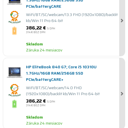
1.3GHz/16GB RAM/256GB SSD
PCIe/batteryCARE
WiFi/BT/SC/webcam/13.3 FHD (1920x1080)/backlit
kb/Win 11 Pro 64-bit
386,22 €
S DPH
314 €
BEZ DPH
Skladom
Záruka 24 mesiacov
HP EliteBook 840 G7; Core i5 10310U
1.7GHz/16GB RAM/256GB SSD
PCIe/batteryCARE+
WiFi/BT/SC/webcam/14.0 FHD
(1920x1080)/backlit kb/Win 11 Pro 64-bit
386,22 €
S DPH
314 €
BEZ DPH
Skladom
Záruka 24 mesiacov