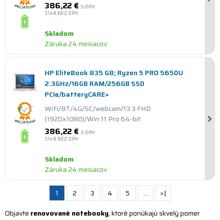
386,22 €
S DPH
314 €
BEZ DPH
Skladom
Záruka 24 mesiacov
HP EliteBook 835 G8; Ryzen 5 PRO 5650U
2.3GHz/16GB RAM/256GB SSD
PCIe/batteryCARE+
WiFi/BT/4G/SC/webcam/13.3 FHD
(1920x1080)/Win 11 Pro 64-bit
386,22 €
S DPH
314 €
BEZ DPH
Skladom
Záruka 24 mesiacov
1
2
3
4
5
…
>|
Objavte
renovované notebooky
, ktoré ponúkajú skvelý pomer