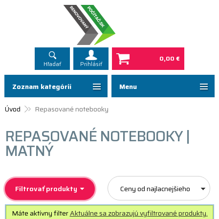
0,00 €
Hľadať
Prihlásiť
Zoznam kategórií
Menu
Úvod
Repasované notebooky
REPASOVANÉ NOTEBOOKY |
MATNÝ
Filtrovať produkty
Ceny od najlacnejšieho
Máte aktívny filter
Aktuálne sa zobrazujú vyfiltrované produkty.