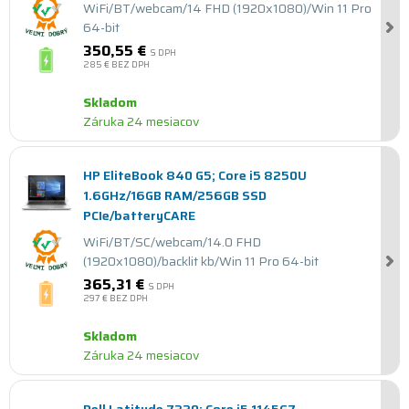
WiFi/BT/webcam/14 FHD (1920x1080)/Win 11 Pro
64-bit
350,55 €
S DPH
285 €
BEZ DPH
Skladom
Záruka 24 mesiacov
HP EliteBook 840 G5; Core i5 8250U
1.6GHz/16GB RAM/256GB SSD
PCIe/batteryCARE
WiFi/BT/SC/webcam/14.0 FHD
(1920x1080)/backlit kb/Win 11 Pro 64-bit
365,31 €
S DPH
297 €
BEZ DPH
Skladom
Záruka 24 mesiacov