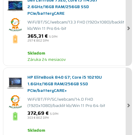
Dell Latitude 7320; Core i5 1145G7
2.6GHz/16GB RAM/256GB SSD
PCIe/batteryCARE
WiFi/BT/SC/webcam/13.3 FHD (1920x1080)/backlit
kb/Win 11 Pro 64-bit
365,31 €
S DPH
297 €
BEZ DPH
Skladom
Záruka 24 mesiacov
HP EliteBook 840 G7; Core i5 10210U
1.6GHz/16GB RAM/256GB SSD
PCIe/batteryCARE+
WiFi/BT/FP/SC/webcam/14.0 FHD
(1920x1080)/backlit kb/Win 11 Pro 64-bit
372,69 €
S DPH
303 €
BEZ DPH
Skladom