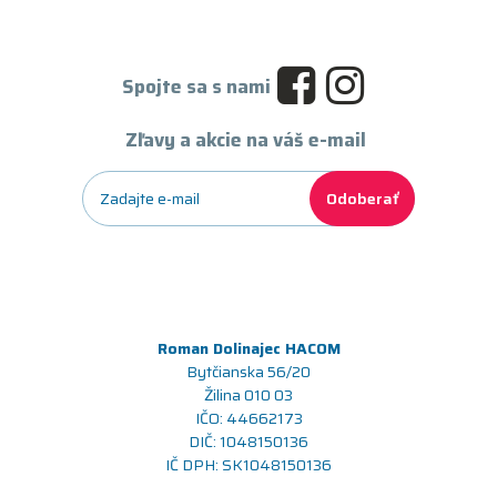
Spojte sa s nami
Zľavy a akcie na váš e-mail
Odoberať
Roman Dolinajec HACOM
Bytčianska 56/20
Žilina 010 03
IČO: 44662173
DIČ: 1048150136
IČ DPH: SK1048150136