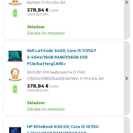
kb/Win 11 Pro 64-bit
378,84 €
S DPH
308 €
BEZ DPH
Skladom
Záruka 24 mesiacov
Dell Latitude 3420; Core i5 1135G7
2.4GHz/16GB RAM/256GB SSD
PCIe/batteryCARE+
WiFi/BT/FP/webcam/14.0 FHD
(1920x1080)/backlit kb/Win 11 Pro 64-bit
378,84 €
S DPH
308 €
BEZ DPH
Skladom
Záruka 24 mesiacov
HP EliteBook 630 G9; Core i5 1235U