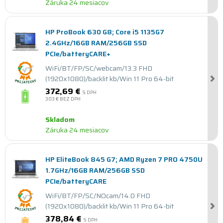
Záruka 24 mesiacov
HP ProBook 630 G8; Core i5 1135G7
2.4GHz/16GB RAM/256GB SSD
PCIe/batteryCARE+
WiFi/BT/FP/SC/webcam/13.3 FHD
(1920x1080)/backlit kb/Win 11 Pro 64-bit
372,69 €
S DPH
303 €
BEZ DPH
Skladom
Záruka 24 mesiacov
HP EliteBook 845 G7; AMD Ryzen 7 PRO 4750U
1.7GHz/16GB RAM/256GB SSD
PCIe/batteryCARE
WiFi/BT/FP/SC/NOcam/14.0 FHD
(1920x1080)/backlit kb/Win 11 Pro 64-bit
378,84 €
S DPH