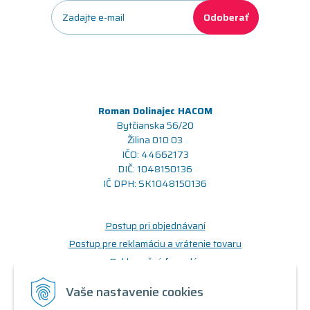
Odoberať
Roman Dolinajec HACOM
Bytčianska 56/20
Žilina 010 03
IČO: 44662173
DIČ: 1048150136
IČ DPH: SK1048150136
Postup pri objednávaní
Postup pre reklamáciu a vrátenie tovaru
Reklamačný formulár
Odstúpenie od zmluvy (formulár)
Vaše nastavenie cookies