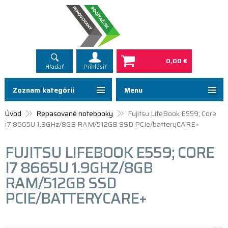
0,00 €
Hľadať
Prihlásiť
Zoznam kategórií
Menu
Úvod
Repasované notebooky
Fujitsu LifeBook E559; Core
i7 8665U 1.9GHz/8GB RAM/512GB SSD PCIe/batteryCARE+
FUJITSU LIFEBOOK E559; CORE
I7 8665U 1.9GHZ/8GB
RAM/512GB SSD
PCIE/BATTERYCARE+