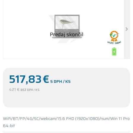
517,83
€
S DPH / KS
421 €
BEZ DPH / KS
WiFi/BT/FP/4G/SC/webcam/15.6 FHD (1920x1080)/num/Win 11 Pro
64-bit