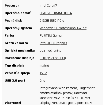
Procesor
Intel Core i7
Operačná pamäť
8GB SO-DIMM DDR4
Pevný disk
512GB SSD PCIe
Operačný systém
Windows 11 Professional 64-bit
Farba
FUJITSU čierna
Grafická karta
Intel UHD Graphics
Optická mechanika
bez mechaniky
Rozlíšenie displeja
FHD (1920x1080)
Typ displeja
matný
Veľkosť displeja
15.6"
USB 3.0 port
áno
Integrovaná Web kamera, Fingerprint -
čítačka otlačkov prstov, Dokovací
konektor, VGA 15-pin (D-SUB) Port,
Vlastnosti
DisplayPort, USB Type-C port, HDMI