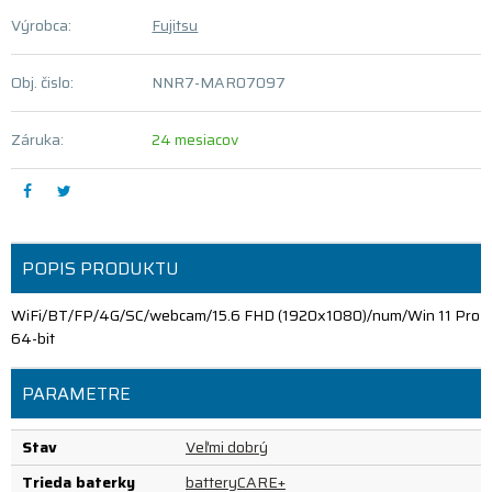
Výrobca:
Fujitsu
Obj. čislo:
NNR7-MAR07097
Záruka:
24 mesiacov
POPIS PRODUKTU
WiFi/BT/FP/4G/SC/webcam/15.6 FHD (1920x1080)/num/Win 11 Pro
64-bit
PARAMETRE
Stav
Veľmi dobrý
Trieda baterky
batteryCARE+