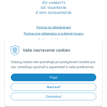
IČO: 44662173
DIČ: 1048150136
IČ DPH: SK1048150136
Postup pri objednávaní
Postup pre reklamáciu a vrátenie tovaru
Reklamačný formulár
Odstúpenie od zmluvy (formulár)
Vaše nastavenie cookies
Prečo nakupovať u nás
Súbory cookie nám pomáhajú pri poskytovaní služieb pre
Obchodné podmienky
vás. Umožňujú spoznať a zapamätať si vaše preferencie.
Doprava a možnosti platby
Triedy a stavy produktov
Prijať
Nastaviť
© 2026 Renovovaný počítač •
tvorba eshopu cez UNIobchod
,
Odmietnuť
webhosting
spoločnosti
WEBYGROUP