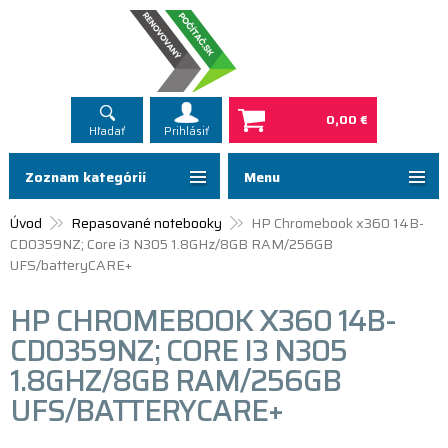
0,00 €
Hľadať
Prihlásiť
Zoznam kategórií
Menu
Úvod
Repasované notebooky
HP Chromebook x360 14B-
CD0359NZ; Core i3 N305 1.8GHz/8GB RAM/256GB
UFS/batteryCARE+
HP CHROMEBOOK X360 14B-
CD0359NZ; CORE I3 N305
1.8GHZ/8GB RAM/256GB
UFS/BATTERYCARE+