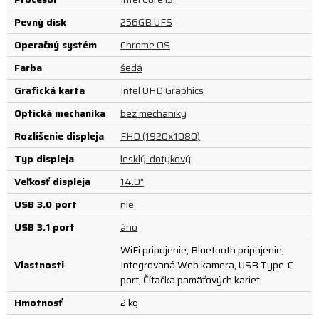
Pevný disk
256GB UFS
Operačný systém
Chrome OS
Farba
šedá
Grafická karta
Intel UHD Graphics
Optická mechanika
bez mechaniky
Rozlíšenie displeja
FHD (1920x1080)
Typ displeja
lesklý-dotykový
Veľkosť displeja
14.0"
USB 3.0 port
nie
USB 3.1 port
áno
WiFi pripojenie, Bluetooth pripojenie,
Vlastnosti
Integrovaná Web kamera, USB Type-C
port, Čítačka pamäťových kariet
Hmotnosť
2 kg