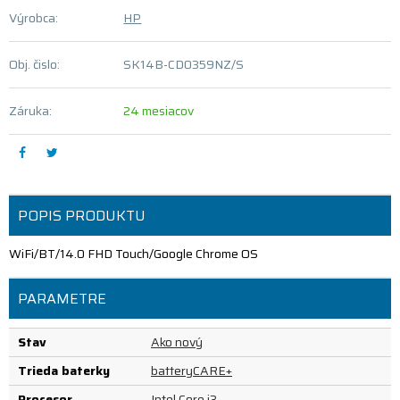
Výrobca:
HP
Obj. čislo:
SK14B-CD0359NZ/S
Záruka:
24 mesiacov
POPIS PRODUKTU
WiFi/BT/14.0 FHD Touch/Google Chrome OS
PARAMETRE
Stav
Ako nový
Trieda baterky
batteryCARE+
Procesor
Intel Core i3