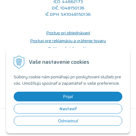
IČO: 44662173
DIČ: 1048150136
IČ DPH: SK1048150136
Postup pri objednávaní
Postup pre reklamáciu a vrátenie tovaru
Reklamačný formulár
Odstúpenie od zmluvy (formulár)
Vaše nastavenie cookies
Prečo nakupovať u nás
Súbory cookie nám pomáhajú pri poskytovaní služieb pre
Obchodné podmienky
vás. Umožňujú spoznať a zapamätať si vaše preferencie.
Doprava a možnosti platby
Triedy a stavy produktov
Prijať
Nastaviť
© 2026 Renovovaný počítač •
tvorba eshopu cez UNIobchod
,
Odmietnuť
webhosting
spoločnosti
WEBYGROUP