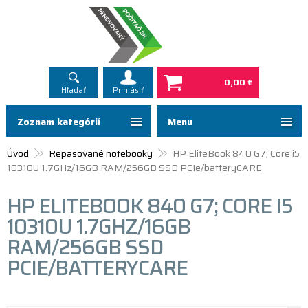
0,00 €
Hľadať
Prihlásiť
Zoznam kategórií
Menu
Úvod
Repasované notebooky
HP EliteBook 840 G7; Core i5
10310U 1.7GHz/16GB RAM/256GB SSD PCIe/batteryCARE
HP ELITEBOOK 840 G7; CORE I5
10310U 1.7GHZ/16GB
RAM/256GB SSD
PCIE/BATTERYCARE