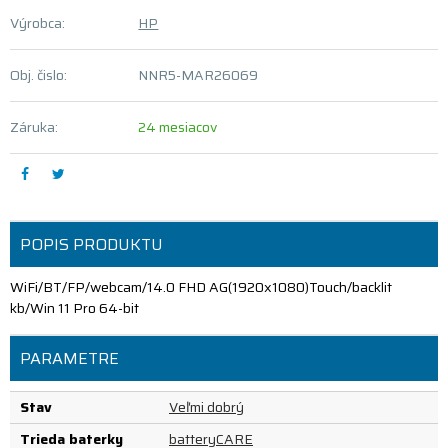
Výrobca:
HP
Obj. čislo:
NNR5-MAR26069
Záruka:
24 mesiacov
POPIS PRODUKTU
WiFi/BT/FP/webcam/14.0 FHD AG(1920x1080)Touch/backlit
kb/Win 11 Pro 64-bit
PARAMETRE
Stav
Veľmi dobrý
Trieda baterky
batteryCARE