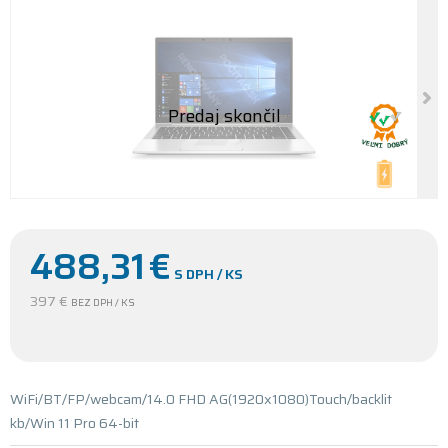
488,31
€
S DPH / KS
397 €
BEZ DPH / KS
WiFi/BT/FP/webcam/14.0 FHD AG(1920x1080)Touch/backlit
kb/Win 11 Pro 64-bit