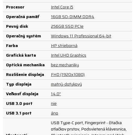
Procesor
Intel Core i5
Operačná pamäť
16GB SO-DIMM DDR4
Pevný disk
256GB SSD PCIe
Operačný systém
Windows 11 Professional 64-bit
Farba
HP strieborná
Grafická karta
Intel UHD Graphics
Optická mechanika
bez mechaniky
Rozlíšenie displeja
FHD (1920x1080)
Typ displeja
matný-dotykový
Veľkosť displeja
14.0"
USB 3.0 port
nie
USB 3.1 port
áno
USB Type-C port, Fingerprint - čítačka
otlačkov prstov, Podsvietená klávesnica,