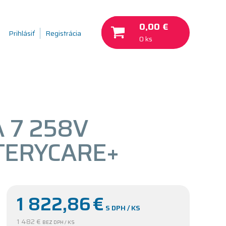
0,00 €
Prihlásiť
Registrácia
0 ks
A 7 258V
TTERYCARE+
1 822,86
€
S DPH / KS
1 482 €
BEZ DPH / KS