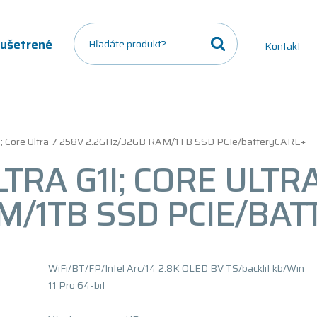
a ušetrené
Kontakt
G1i; Core Ultra 7 258V 2.2GHz/32GB RAM/1TB SSD PCIe/batteryCARE+
TRA G1I; CORE ULTR
M/1TB SSD PCIE/BA
WiFi/BT/FP/Intel Arc/14 2.8K OLED BV TS/backlit kb/Win
11 Pro 64-bit