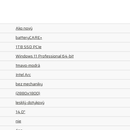
Ako nový
batteryCARE+
1TB SSD PCIe
Windows 11 Professional 64-bit
tmavo-modrá
Intel Arc
bez mechaniky
(2880x1800)
lesklý-dotykový
14.0"
nie