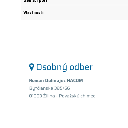
USB 3.1 port
Vlastnosti
Osobný odber
Roman Dolinajec HACOM
Bytčianska 385/56
01003 Žilina - Považský chlmec