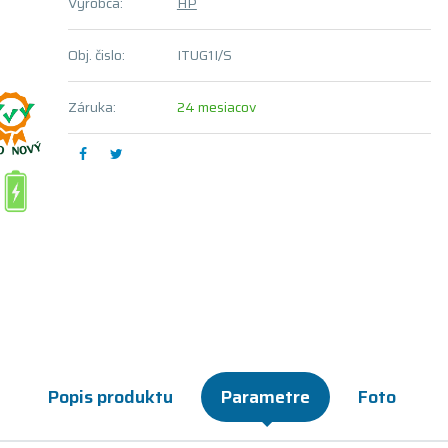
Výrobca:
HP
Obj. čislo:
ITUG1I/S
Záruka:
24 mesiacov
Popis produktu
Parametre
Foto