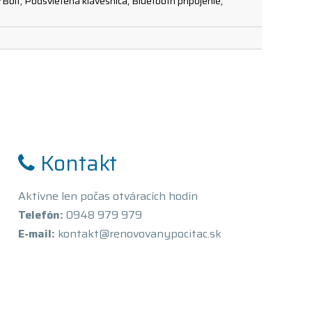
Bolt, Podsvietená klávesnica, Bluetooth pripojenie,
Kontakt
Aktívne len počas otváracích hodín
Telefón:
0948 979 979
E-mail:
kontakt@renovovanypocitac.sk