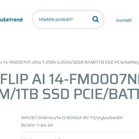
a ušetrené
Kontakt
AI 14-fm0007nf; Ultra 7 258V 2.2GHz/32GB RAM/1TB SSD PCIe/batte
LIP AI 14-FM0007NF
M/1TB SSD PCIE/BA
WiFi/BT/Intel Arc/14.0 WUXGA BV TS/stylus/backlit
kb/Win 11 64-bit