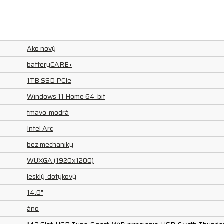
Ako nový
batteryCARE+
1TB SSD PCIe
Windows 11 Home 64-bit
tmavo-modrá
Intel Arc
bez mechaniky
WUXGA (1920x1200)
lesklý-dotykový
14.0"
áno