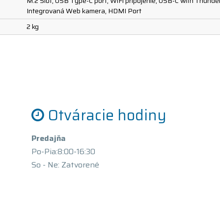
M.2 Slot, USB Type-C port, WiFi pripojenie, USB-C with Thunder
Integrovaná Web kamera, HDMI Port
2 kg
Otváracie hodiny
Predajňa
Po-Pia:8:00-16:30
So - Ne: Zatvorené