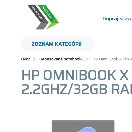
... Dopraj si z
ZOZNAM KATEGÓRIÍ
Úvod
Repasované notebooky
HP OmniBook X Flip 
HP OMNIBOOK X F
2.2GHZ/32GB RA