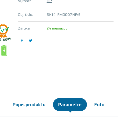
Výrobca:
HP
Obj. čislo:
SK14-FM0007NF/S
Záruka:
24 mesiacov
Popis produktu
Parametre
Foto