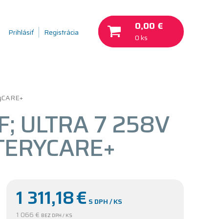
0,00 €
Prihlásiť
Registrácia
0 ks
ryCARE+
; ULTRA 7 258V
TTERYCARE+
1 311,18
€
S DPH / KS
1 066 €
BEZ DPH / KS