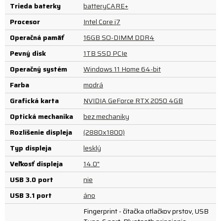
Trieda baterky
batteryCARE+
Procesor
Intel Core i7
Operačná pamäť
16GB SO-DIMM DDR4
Pevný disk
1TB SSD PCIe
Operačný systém
Windows 11 Home 64-bit
Farba
modrá
Grafická karta
NVIDIA GeForce RTX 2050 4GB
Optická mechanika
bez mechaniky
Rozlíšenie displeja
(2880x1800)
Typ displeja
lesklý
Veľkosť displeja
14.0"
USB 3.0 port
nie
USB 3.1 port
áno
Fingerprint - čítačka otlačkov prstov, USB