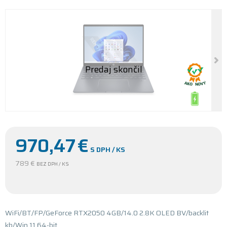
970,47
€
S DPH / KS
789 €
BEZ DPH / KS
WiFi/BT/FP/GeForce RTX2050 4GB/14.0 2.8K OLED BV/backlit
kb/Win 11 64-bit