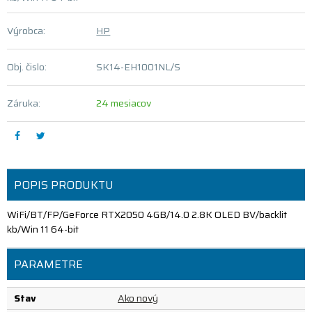
Výrobca:
HP
Obj. čislo:
SK14-EH1001NL/S
Záruka:
24 mesiacov
POPIS PRODUKTU
WiFi/BT/FP/GeForce RTX2050 4GB/14.0 2.8K OLED BV/backlit
kb/Win 11 64-bit
PARAMETRE
Stav
Ako nový