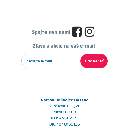
Spojte sa s nami
Zľavy a akcie na váš e-mail
Odoberať
Roman Dolinajec HACOM
Bytčianska 56/20
Žilina 010 03
IČO: 44662173
DIČ: 1048150136