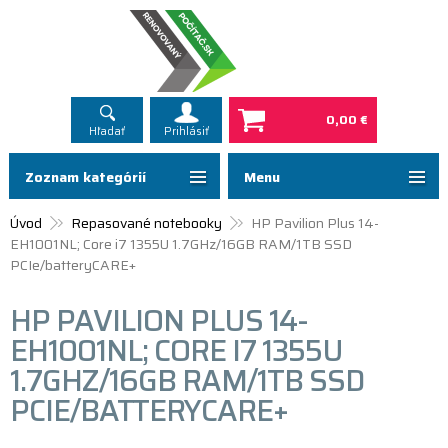
0,00 €
Hľadať
Prihlásiť
Zoznam kategórií
Menu
Úvod
Repasované notebooky
HP Pavilion Plus 14-
EH1001NL; Core i7 1355U 1.7GHz/16GB RAM/1TB SSD
PCIe/batteryCARE+
HP PAVILION PLUS 14-
EH1001NL; CORE I7 1355U
1.7GHZ/16GB RAM/1TB SSD
PCIE/BATTERYCARE+