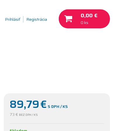
0,00 €
Prihlásiť
Registrácia
0 ks
89,79
€
S DPH / KS
73 €
BEZ DPH / KS
Skladom