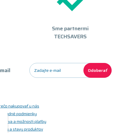
Sme partnermi
TECHSAVERS
-mail
Odoberať
rečo nakupovať u nás
bchodné podmienky
oprava a možnosti platby
riedy a stavy produktov