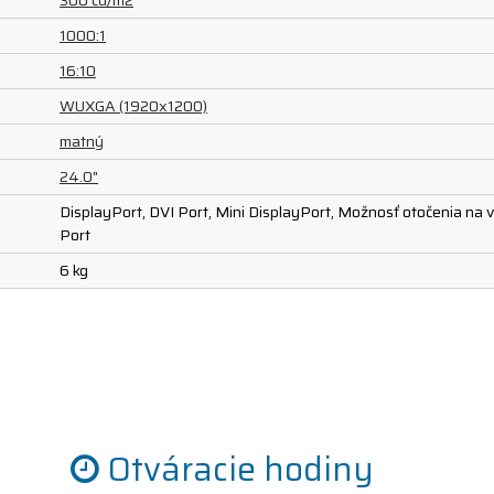
300 cd/m2
1000:1
16:10
WUXGA (1920x1200)
matný
24.0"
DisplayPort, DVI Port, Mini DisplayPort, Možnosť otočenia n
Port
6 kg
Otváracie hodiny