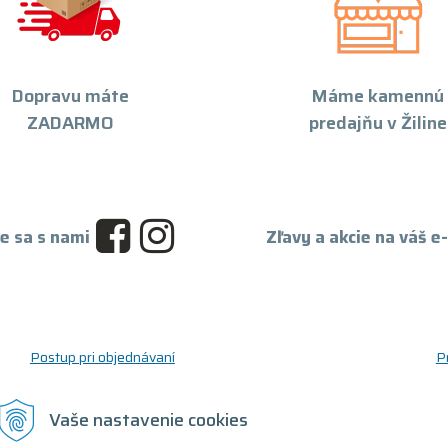
Dopravu máte
Máme kamennú
ZADARMO
predajňu v Žiline
e sa s nami
Zľavy a akcie na váš e
Postup pri objednávaní
P
Postup pre reklamáciu a vrátenie tovaru
O
Reklamačný formulár
D
Vaše nastavenie cookies
Odstúpenie od zmluvy (formulár)
T