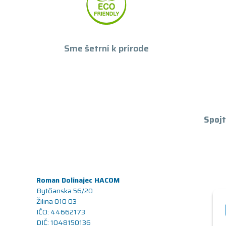
Sme šetrní k prírode
Spojt
Roman Dolinajec HACOM
Bytčianska 56/20
Žilina 010 03
IČO: 44662173
DIČ: 1048150136