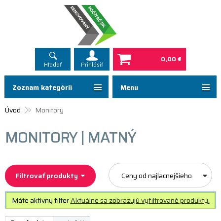
0,00 €
Hľadať
Prihlásiť
Zoznam kategórií
Menu
Úvod
Monitory
MONITORY | MATNÝ
Filtrovať produkty
Ceny od najlacnejšieho
Máte aktívny filter
Aktuálne sa zobrazujú vyfiltrované produkty.