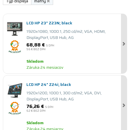
Typ displeja
matný
LCD HP 23" Z23N; black
1920x1080, 1000:1, 250 cd/m2, VGA, HDMI,
DisplayPort, USB Hub, AG
68,88 €
S DPH
56 €
BEZ DPH
Skladom
Záruka 24 mesiacov
LCD HP 24" Z24i; black
1920x1200, 1000:1, 300 cd/m2, VGA, DVI,
DisplayPort, USB Hub, AG
76,26 €
S DPH
62 €
BEZ DPH
Skladom
Záruka 24 mesiacov