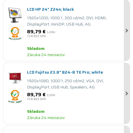
LCD HP 24" Z24n; black
1920x1200, 1000:1, 300 cd/m2, DVI, HDMI,
DisplayPort, miniDP, USB Hub, AG
89,79 €
S DPH
73 €
BEZ DPH
Skladom
Záruka 24 mesiacov
LCD Fujitsu 23.8" B24-8 TE Pro; white
1920x1080, 1000:1, 250 cd/m2, VGA, DVI,
DisplayPort, USB Hub, Speakers, AG
89,79 €
S DPH
73 €
BEZ DPH
Skladom
Záruka 24 mesiacov