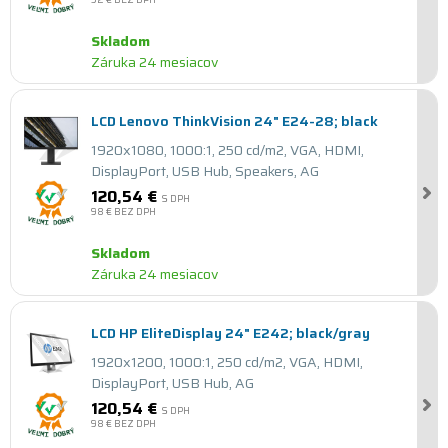
Skladom
Záruka 24 mesiacov
LCD Lenovo ThinkVision 24" E24-28; black
1920x1080, 1000:1, 250 cd/m2, VGA, HDMI,
DisplayPort, USB Hub, Speakers, AG
120,54 €
S DPH
98 €
BEZ DPH
Skladom
Záruka 24 mesiacov
LCD HP EliteDisplay 24" E242; black/gray
1920x1200, 1000:1, 250 cd/m2, VGA, HDMI,
DisplayPort, USB Hub, AG
120,54 €
S DPH
98 €
BEZ DPH