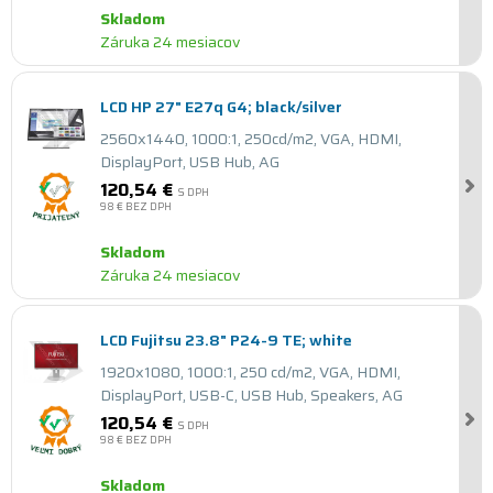
Skladom
Záruka 24 mesiacov
LCD HP 27" E27q G4; black/silver
2560x1440, 1000:1, 250cd/m2, VGA, HDMI,
DisplayPort, USB Hub, AG
120,54 €
S DPH
98 €
BEZ DPH
Skladom
Záruka 24 mesiacov
LCD Fujitsu 23.8" P24-9 TE; white
1920x1080, 1000:1, 250 cd/m2, VGA, HDMI,
DisplayPort, USB-C, USB Hub, Speakers, AG
120,54 €
S DPH
98 €
BEZ DPH
Skladom