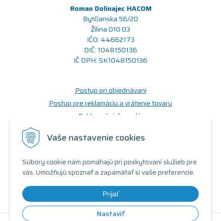
Roman Dolinajec HACOM
Bytčianska 56/20
Žilina 010 03
IČO: 44662173
DIČ: 1048150136
IČ DPH: SK1048150136
Postup pri objednávaní
Postup pre reklamáciu a vrátenie tovaru
Reklamačný formulár
Odstúpenie od zmluvy (formulár)
Vaše nastavenie cookies
Prečo nakupovať u nás
Súbory cookie nám pomáhajú pri poskytovaní služieb pre
Obchodné podmienky
vás. Umožňujú spoznať a zapamätať si vaše preferencie.
Doprava a možnosti platby
Triedy a stavy produktov
Prijať
Nastaviť