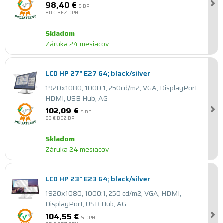
98,40 €
S DPH
80 €
BEZ DPH
Skladom
Záruka 24 mesiacov
LCD HP 27" E27 G4; black/silver
1920x1080, 1000:1, 250cd/m2, VGA, DisplayPort,
HDMI, USB Hub, AG
102,09 €
S DPH
83 €
BEZ DPH
Skladom
Záruka 24 mesiacov
LCD HP 23" E23 G4; black/silver
1920x1080, 1000:1, 250 cd/m2, VGA, HDMI,
DisplayPort, USB Hub, AG
104,55 €
S DPH