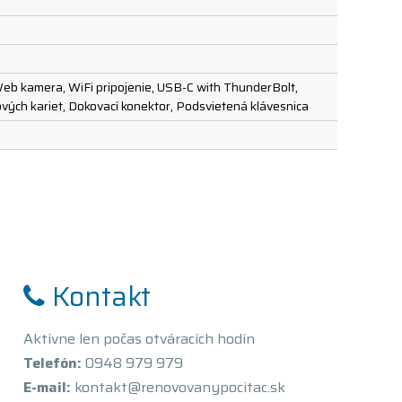
Web kamera, WiFi pripojenie, USB-C with ThunderBolt,
ťových kariet, Dokovací konektor, Podsvietená klávesnica
Kontakt
Aktívne len počas otváracích hodín
Telefón:
0948 979 979
E-mail:
kontakt@renovovanypocitac.sk