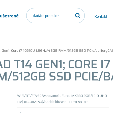
a ušetrené
Kontakt
4 Gen1; Core i7 10510U 1.8GHz/48GB RAM/512GB SSD PCIe/batteryC
 T14 GEN1; CORE I7
M/512GB SSD PCIE/
WiFi/BT/FP/SC/webcam/GeForce MX330 2GB/14.0 UHD
BV(3840x2160)/backlit kb/Win 11 Pro 64-bit