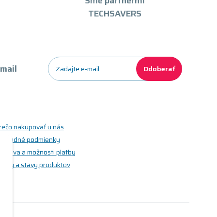
Sme partnermi
TECHSAVERS
-mail
Odoberať
rečo nakupovať u nás
bchodné podmienky
oprava a možnosti platby
riedy a stavy produktov