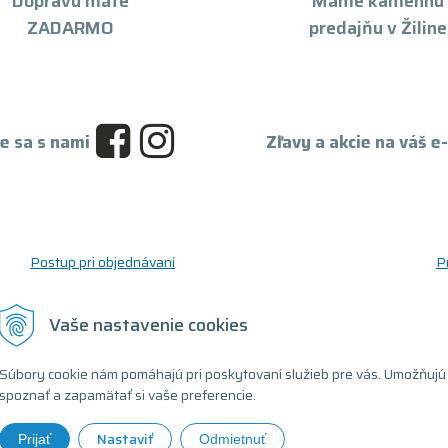
Dopravu máte
Máme kamennú
ZADARMO
predajňu v Žiline
e sa s nami
Zľavy a akcie na váš e
Postup pri objednávaní
P
Postup pre reklamáciu a vrátenie tovaru
O
Reklamačný formulár
D
Vaše nastavenie cookies
Odstúpenie od zmluvy (formulár)
T
Súbory cookie nám pomáhajú pri poskytovaní služieb pre vás. Umožňujú
spoznať a zapamätať si vaše preferencie.
Nastaviť
Prijať
Odmietnuť