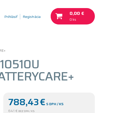
0,00 €
Prihlásiť
Registrácia
0 ks
ARE+
 10510U
BATTERYCARE+
788,43
€
S DPH / KS
641 €
BEZ DPH / KS