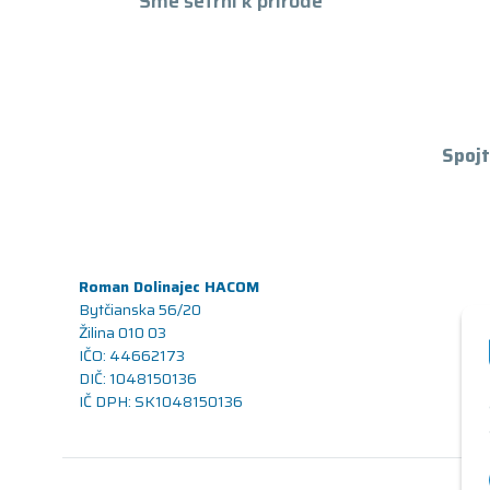
Sme šetrní k prírode
Spojt
Roman Dolinajec HACOM
Bytčianska 56/20
Žilina 010 03
IČO: 44662173
DIČ: 1048150136
IČ DPH: SK1048150136