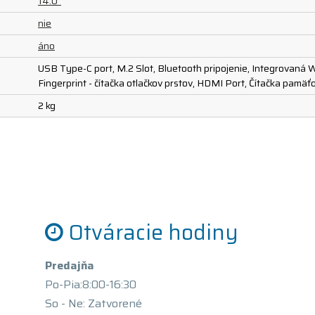
14.0"
nie
áno
USB Type-C port, M.2 Slot, Bluetooth pripojenie, Integrovaná 
Fingerprint - čítačka otlačkov prstov, HDMI Port, Čítačka pamä
2 kg
Otváracie hodiny
Predajňa
Po-Pia:8:00-16:30
So - Ne: Zatvorené