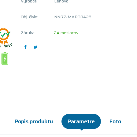
Výrobca:
Lenovo
Obj. čislo:
NNR7-MAR08426
Záruka:
24 mesiacov
Popis produktu
Parametre
Foto