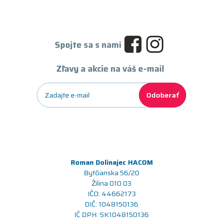
Spojte sa s nami
Zľavy a akcie na váš e-mail
Odoberať
Roman Dolinajec HACOM
Bytčianska 56/20
Žilina 010 03
IČO: 44662173
DIČ: 1048150136
IČ DPH: SK1048150136