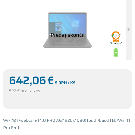
642,06
€
S DPH / KS
522 €
BEZ DPH / KS
WiFi/BT/webcam/14.0 FHD AG(1920x1080)Touch/backlit kb/Win 11
Pro 64-bit