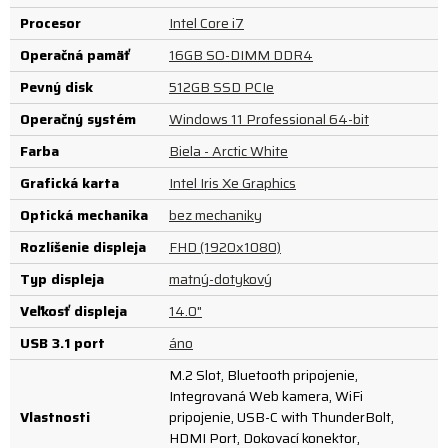
Procesor
Intel Core i7
Operačná pamäť
16GB SO-DIMM DDR4
Pevný disk
512GB SSD PCIe
Operačný systém
Windows 11 Professional 64-bit
Farba
Biela - Arctic White
Grafická karta
Intel Iris Xe Graphics
Optická mechanika
bez mechaniky
Rozlíšenie displeja
FHD (1920x1080)
Typ displeja
matný-dotykový
Veľkosť displeja
14.0"
USB 3.1 port
áno
M.2 Slot, Bluetooth pripojenie,
Integrovaná Web kamera, WiFi
Vlastnosti
pripojenie, USB-C with ThunderBolt,
HDMI Port, Dokovací konektor,