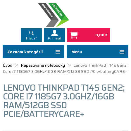
0,00 €
Hľadať
Prihlásiť
Zoznam kategórií
Menu
Úvod
Repasované notebooky
Lenovo ThinkPad T14s Gen2;
Core i7 1185G7 3.0GHz/16GB RAM/512GB SSD PCIe/batteryCARE+
LENOVO THINKPAD T14S GEN2;
CORE I7 1185G7 3.0GHZ/16GB
RAM/512GB SSD
PCIE/BATTERYCARE+