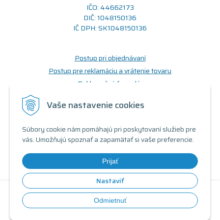
IČO: 44662173
DIČ: 1048150136
IČ DPH: SK1048150136
Postup pri objednávaní
Postup pre reklamáciu a vrátenie tovaru
Reklamačný formulár
Odstúpenie od zmluvy (formulár)
Vaše nastavenie cookies
Prečo nakupovať u nás
Súbory cookie nám pomáhajú pri poskytovaní služieb pre
Obchodné podmienky
vás. Umožňujú spoznať a zapamätať si vaše preferencie.
Doprava a možnosti platby
Triedy a stavy produktov
Prijať
Nastaviť
© 2026 Renovovaný počítač •
tvorba eshopu cez UNIobchod
,
Odmietnuť
webhosting
spoločnosti
WEBYGROUP