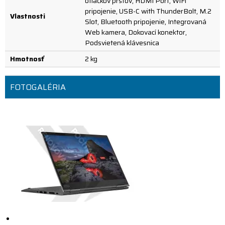
otlačkov prstov, HDMI Port, WiFi
pripojenie, USB-C with ThunderBolt, M.2
Vlastnosti
Slot, Bluetooth pripojenie, Integrovaná
Web kamera, Dokovací konektor,
Podsvietená klávesnica
Hmotnosť
2 kg
FOTOGALÉRIA