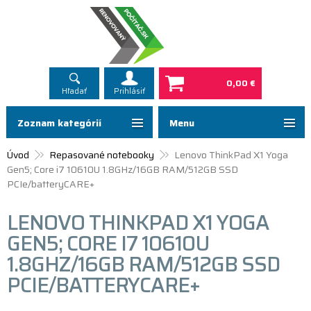
0,00 €
Hľadať
Prihlásiť
Zoznam kategórií
Menu
Úvod
Repasované notebooky
Lenovo ThinkPad X1 Yoga
Gen5; Core i7 10610U 1.8GHz/16GB RAM/512GB SSD
PCIe/batteryCARE+
LENOVO THINKPAD X1 YOGA
GEN5; CORE I7 10610U
1.8GHZ/16GB RAM/512GB SSD
PCIE/BATTERYCARE+