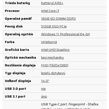
Trieda baterky
batteryCARE+
Procesor
Intel Core i7
Operačná pamäť
16GB SO-DIMM DDR3
Pevný disk
512GB SSD PCIe
Operačný systém
Windows 11 Professional 64-bit
Farba
strieborná
Grafická karta
Intel UHD Graphics
Optická mechanika
bez mechaniky
Rozlíšenie displeja
FHD (1920x1080)
Typ displeja
lesklý-dotykový
Veľkosť displeja
14.0"
USB 3.0 port
nie
USB 3.1 port
áno
USB Type-C port, Fingerprint - čítačka