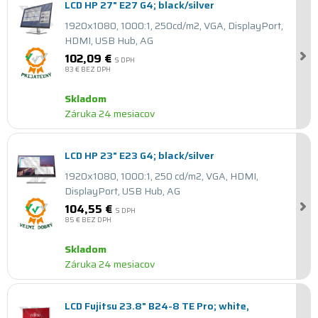
LCD HP 27" E27 G4; black/silver
1920x1080, 1000:1, 250cd/m2, VGA, DisplayPort,
HDMI, USB Hub, AG
102,09 €
S DPH
83 €
BEZ DPH
Skladom
Záruka 24 mesiacov
LCD HP 23" E23 G4; black/silver
1920x1080, 1000:1, 250 cd/m2, VGA, HDMI,
DisplayPort, USB Hub, AG
104,55 €
S DPH
85 €
BEZ DPH
Skladom
Záruka 24 mesiacov
LCD Fujitsu 23.8" B24-8 TE Pro; white,