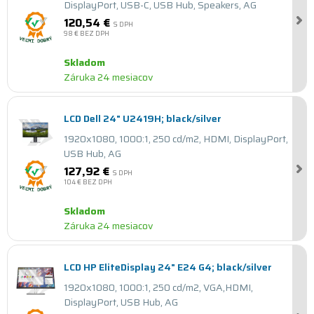
DisplayPort, USB-C, USB Hub, Speakers, AG
120,54 €
S DPH
98 €
BEZ DPH
Skladom
Záruka 24 mesiacov
LCD Dell 24" U2419H; black/silver
1920x1080, 1000:1, 250 cd/m2, HDMI, DisplayPort,
USB Hub, AG
127,92 €
S DPH
104 €
BEZ DPH
Skladom
Záruka 24 mesiacov
LCD HP EliteDisplay 24" E24 G4; black/silver
1920x1080, 1000:1, 250 cd/m2, VGA,HDMI,
DisplayPort, USB Hub, AG