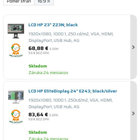
Pomer strán
16:9
LCD HP 23" Z23N; black
1920x1080, 1000:1, 250 cd/m2, VGA, HDMI,
DisplayPort, USB Hub, AG
68,88 €
S DPH
56 €
BEZ DPH
Skladom
Záruka 24 mesiacov
LCD HP EliteDisplay 24" E243; black/silver
1920x1080, 1000:1, 250cd/m2, VGA, HDMI,
DisplayPort, USB Hub, AG
83,64 €
S DPH
68 €
BEZ DPH
Skladom
Záruka 24 mesiacov