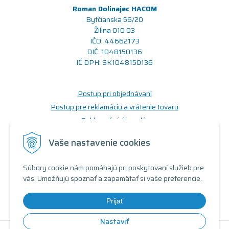
Roman Dolinajec HACOM
Bytčianska 56/20
Žilina 010 03
IČO: 44662173
DIČ: 1048150136
IČ DPH: SK1048150136
Postup pri objednávaní
Postup pre reklamáciu a vrátenie tovaru
Reklamačný formulár
Odstúpenie od zmluvy (formulár)
Vaše nastavenie cookies
Prečo nakupovať u nás
Súbory cookie nám pomáhajú pri poskytovaní služieb pre
Obchodné podmienky
vás. Umožňujú spoznať a zapamätať si vaše preferencie.
Doprava a možnosti platby
Triedy a stavy produktov
Prijať
Nastaviť