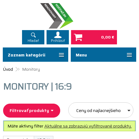
0,00 €
Hľadať
Prihlásiť
Zoznam kategórií
Menu
Úvod
Monitory
MONITORY | 16:9
Filtrovať produkty
Ceny od najlacnejšieho
Máte aktívny filter
Aktuálne sa zobrazujú vyfiltrované produkty.