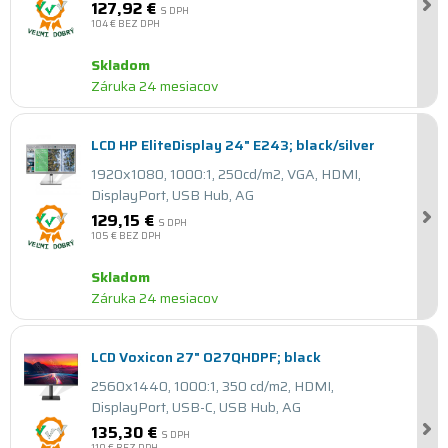
127,92 €
S DPH
104 €
BEZ DPH
Skladom
Záruka 24 mesiacov
LCD HP EliteDisplay 24" E243; black/silver
1920x1080, 1000:1, 250cd/m2, VGA, HDMI,
DisplayPort, USB Hub, AG
129,15 €
S DPH
105 €
BEZ DPH
Skladom
Záruka 24 mesiacov
LCD Voxicon 27" O27QHDPF; black
2560x1440, 1000:1, 350 cd/m2, HDMI,
DisplayPort, USB-C, USB Hub, AG
135,30 €
S DPH
110 €
BEZ DPH