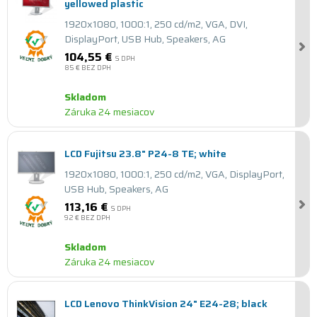
yellowed plastic
1920x1080, 1000:1, 250 cd/m2, VGA, DVI,
DisplayPort, USB Hub, Speakers, AG
104,55 €
S DPH
85 €
BEZ DPH
Skladom
Záruka 24 mesiacov
LCD Fujitsu 23.8" P24-8 TE; white
1920x1080, 1000:1, 250 cd/m2, VGA, DisplayPort,
USB Hub, Speakers, AG
113,16 €
S DPH
92 €
BEZ DPH
Skladom
Záruka 24 mesiacov
LCD Lenovo ThinkVision 24" E24-28; black