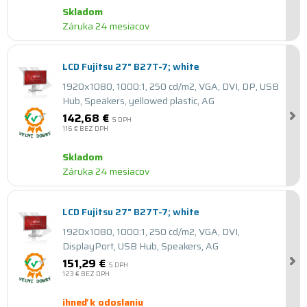
Skladom
Záruka 24 mesiacov
LCD Fujitsu 27" B27T-7; white
1920x1080, 1000:1, 250 cd/m2, VGA, DVI, DP, USB
Hub, Speakers, yellowed plastic, AG
142,68 €
S DPH
116 €
BEZ DPH
Skladom
Záruka 24 mesiacov
LCD Fujitsu 27" B27T-7; white
1920x1080, 1000:1, 250 cd/m2, VGA, DVI,
DisplayPort, USB Hub, Speakers, AG
151,29 €
S DPH
123 €
BEZ DPH
ihneď k odoslaniu