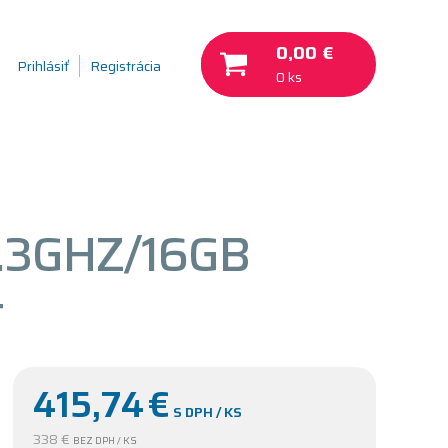
0,00 €
Prihlásiť
Registrácia
0 ks
1.3GHZ/16GB
+
415,74
€
S DPH / KS
338 €
BEZ DPH / KS