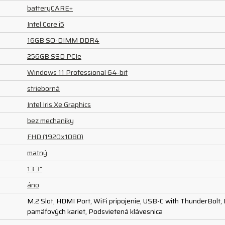
batteryCARE+
Intel Core i5
16GB SO-DIMM DDR4
256GB SSD PCIe
Windows 11 Professional 64-bit
strieborná
Intel Iris Xe Graphics
bez mechaniky
FHD (1920x1080)
matný
13.3"
áno
M.2 Slot, HDMI Port, WiFi pripojenie, USB-C with ThunderBolt,
pamäťových kariet, Podsvietená klávesnica