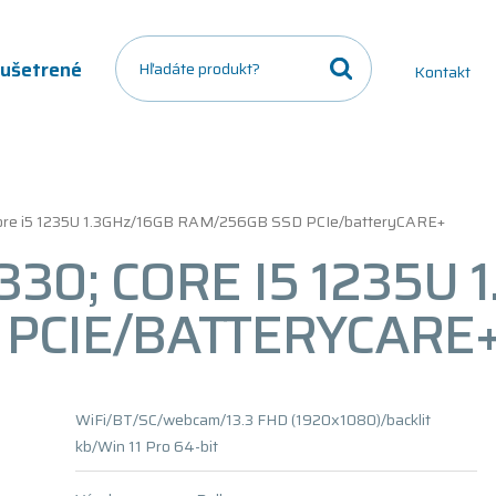
a ušetrené
Kontakt
 Core i5 1235U 1.3GHz/16GB RAM/256GB SSD PCIe/batteryCARE+
330; CORE I5 1235U 
PCIE/BATTERYCARE
WiFi/BT/SC/webcam/13.3 FHD (1920x1080)/backlit
kb/Win 11 Pro 64-bit