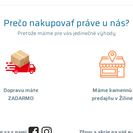
Prečo nakupovať práve u nás?
Pretože máme pre vás jedinečné výhody
Dopravu máte
Máme kamennú
ZADARMO
predajňu v Žiline
e sa s nami
Zľavy a akcie na váš e