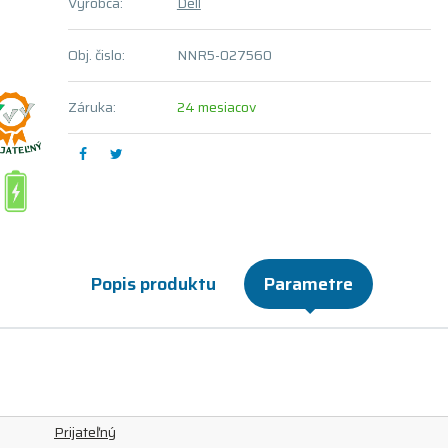
Výrobca:
Dell
Obj. čislo:
NNR5-027560
Záruka:
24 mesiacov
Popis produktu
Parametre
Prijateľný