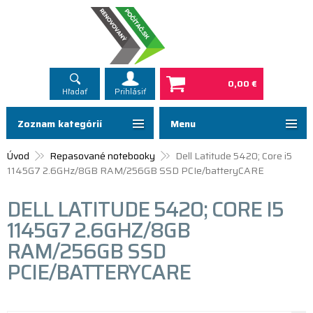
0,00 €
Hľadať
Prihlásiť
Zoznam kategórií
Menu
Úvod
Repasované notebooky
Dell Latitude 5420; Core i5
1145G7 2.6GHz/8GB RAM/256GB SSD PCIe/batteryCARE
DELL LATITUDE 5420; CORE I5
1145G7 2.6GHZ/8GB
RAM/256GB SSD
PCIE/BATTERYCARE