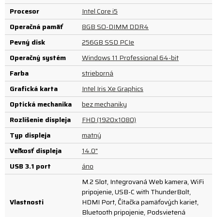
Procesor
Intel Core i5
Operačná pamäť
8GB SO-DIMM DDR4
Pevný disk
256GB SSD PCIe
Operačný systém
Windows 11 Professional 64-bit
Farba
strieborná
Grafická karta
Intel Iris Xe Graphics
Optická mechanika
bez mechaniky
Rozlíšenie displeja
FHD (1920x1080)
Typ displeja
matný
Veľkosť displeja
14.0"
USB 3.1 port
áno
M.2 Slot, Integrovaná Web kamera, WiFi
pripojenie, USB-C with ThunderBolt,
Vlastnosti
HDMI Port, Čítačka pamäťových kariet,
Bluetooth pripojenie, Podsvietená