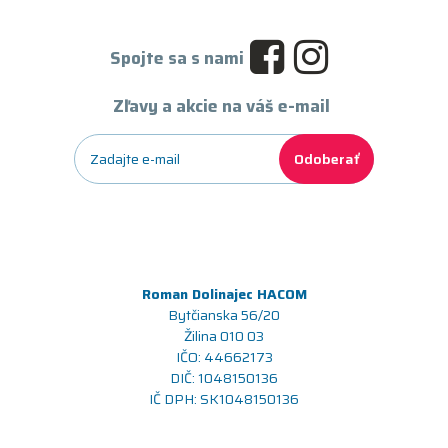
Spojte sa s nami
Zľavy a akcie na váš e-mail
Odoberať
Roman Dolinajec HACOM
Bytčianska 56/20
Žilina 010 03
IČO: 44662173
DIČ: 1048150136
IČ DPH: SK1048150136