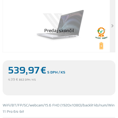
539,97
€
S DPH / KS
439 €
BEZ DPH / KS
WiFi/BT/FP/SC/webcam/15.6 FHD (1920x1080)/backlit kb/num/Win
11 Pro 64-bit