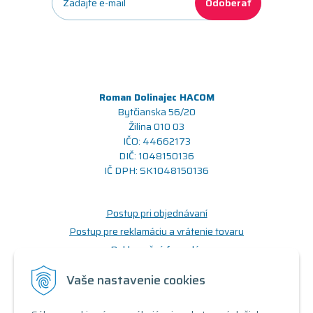
Odoberať
Roman Dolinajec HACOM
Bytčianska 56/20
Žilina 010 03
IČO: 44662173
DIČ: 1048150136
IČ DPH: SK1048150136
Postup pri objednávaní
Postup pre reklamáciu a vrátenie tovaru
Reklamačný formulár
Odstúpenie od zmluvy (formulár)
Vaše nastavenie cookies
Prečo nakupovať u nás