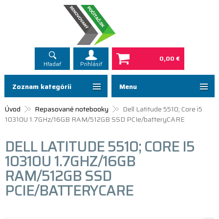
0,00 €
Hľadať
Prihlásiť
Zoznam kategórií
Menu
Úvod
Repasované notebooky
Dell Latitude 5510; Core i5
10310U 1.7GHz/16GB RAM/512GB SSD PCIe/batteryCARE
DELL LATITUDE 5510; CORE I5
10310U 1.7GHZ/16GB
RAM/512GB SSD
PCIE/BATTERYCARE