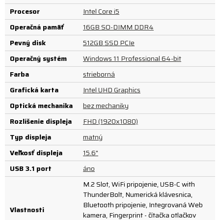
Procesor
Intel Core i5
Operačná pamäť
16GB SO-DIMM DDR4
Pevný disk
512GB SSD PCIe
Operačný systém
Windows 11 Professional 64-bit
Farba
strieborná
Grafická karta
Intel UHD Graphics
Optická mechanika
bez mechaniky
Rozlíšenie displeja
FHD (1920x1080)
Typ displeja
matný
Veľkosť displeja
15.6"
USB 3.1 port
áno
M.2 Slot, WiFi pripojenie, USB-C with
ThunderBolt, Numerická klávesnica,
Bluetooth pripojenie, Integrovaná Web
Vlastnosti
kamera, Fingerprint - čítačka otlačkov