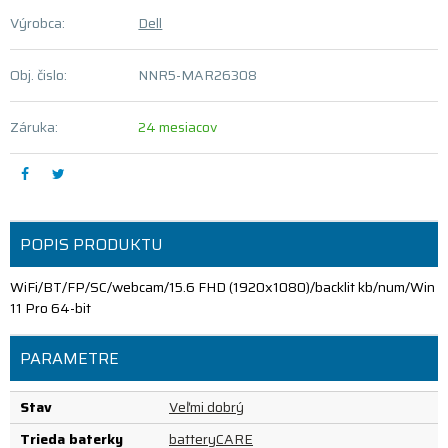
Výrobca:
Dell
Obj. čislo:
NNR5-MAR26308
Záruka:
24 mesiacov
POPIS PRODUKTU
WiFi/BT/FP/SC/webcam/15.6 FHD (1920x1080)/backlit kb/num/Win
11 Pro 64-bit
PARAMETRE
Stav
Veľmi dobrý
Trieda baterky
batteryCARE