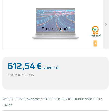
612,54
€
S DPH / KS
498 €
BEZ DPH / KS
WiFi/BT/FP/SC/webcam/15.6 FHD (1920x1080)/num/Win 11 Pro
64-bit