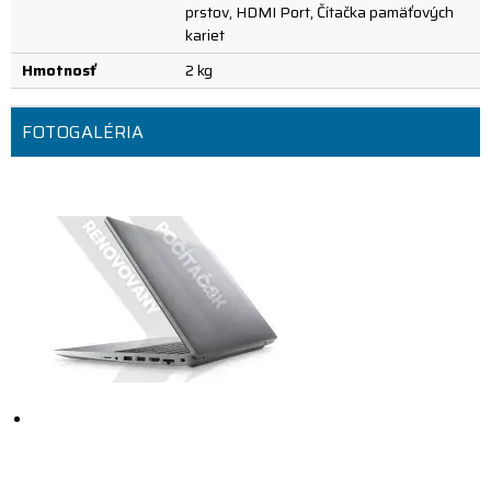
prstov, HDMI Port, Čítačka pamäťových
kariet
Hmotnosť
2 kg
FOTOGALÉRIA