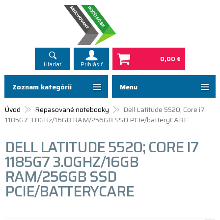
0,00 €
Hľadať
Prihlásiť
Zoznam kategórií
Menu
Úvod
Repasované notebooky
Dell Latitude 5520; Core i7
1185G7 3.0GHz/16GB RAM/256GB SSD PCIe/batteryCARE
DELL LATITUDE 5520; CORE I7
1185G7 3.0GHZ/16GB
RAM/256GB SSD
PCIE/BATTERYCARE