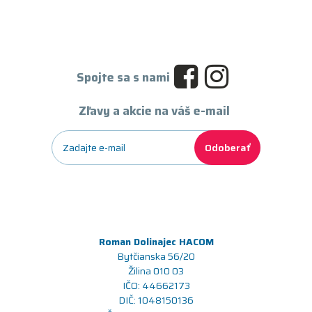
Spojte sa s nami
Zľavy a akcie na váš e-mail
Odoberať
Roman Dolinajec HACOM
Bytčianska 56/20
Žilina 010 03
IČO: 44662173
DIČ: 1048150136