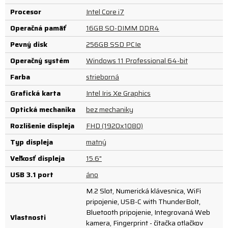
Procesor
Intel Core i7
Operačná pamäť
16GB SO-DIMM DDR4
Pevný disk
256GB SSD PCIe
Operačný systém
Windows 11 Professional 64-bit
Farba
strieborná
Grafická karta
Intel Iris Xe Graphics
Optická mechanika
bez mechaniky
Rozlíšenie displeja
FHD (1920x1080)
Typ displeja
matný
Veľkosť displeja
15.6"
USB 3.1 port
áno
M.2 Slot, Numerická klávesnica, WiFi
pripojenie, USB-C with ThunderBolt,
Bluetooth pripojenie, Integrovaná Web
Vlastnosti
kamera, Fingerprint - čítačka otlačkov