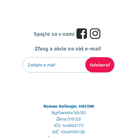
Spojte sa s nami
Zľavy a akcie na váš e-mail
Odoberať
Roman Dolinajec HACOM
Bytčianska 56/20
Žilina 010 03
IČO: 44662173
DIČ: 1048150136