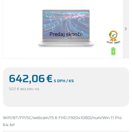
642,06
€
S DPH / KS
522 €
BEZ DPH / KS
WiFi/BT/FP/SC/webcam/15.6 FHD (1920x1080)/num/Win 11 Pro
64-bit