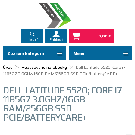
0,00 €
Hľadať
Prihlásiť
Zoznam kategórií
Menu
Úvod
Repasované notebooky
Dell Latitude 5520; Core i7
1185G7 3.0GHz/16GB RAM/256GB SSD PCIe/batteryCARE+
DELL LATITUDE 5520; CORE I7
1185G7 3.0GHZ/16GB
RAM/256GB SSD
PCIE/BATTERYCARE+