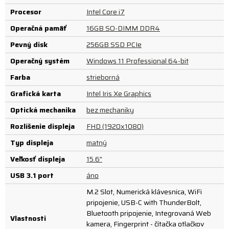
Procesor
Intel Core i7
Operačná pamäť
16GB SO-DIMM DDR4
Pevný disk
256GB SSD PCIe
Operačný systém
Windows 11 Professional 64-bit
Farba
strieborná
Grafická karta
Intel Iris Xe Graphics
Optická mechanika
bez mechaniky
Rozlíšenie displeja
FHD (1920x1080)
Typ displeja
matný
Veľkosť displeja
15.6"
USB 3.1 port
áno
M.2 Slot, Numerická klávesnica, WiFi
pripojenie, USB-C with ThunderBolt,
Bluetooth pripojenie, Integrovaná Web
Vlastnosti
kamera, Fingerprint - čítačka otlačkov