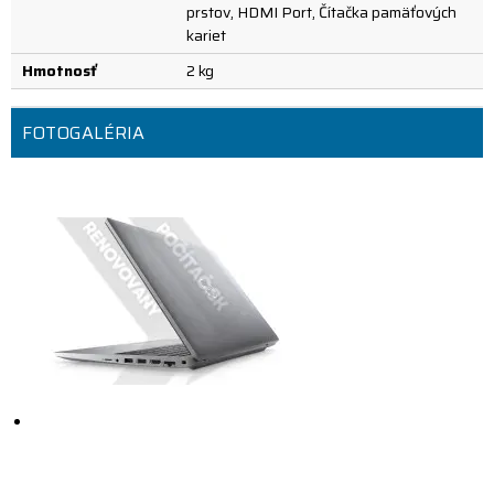
prstov, HDMI Port, Čítačka pamäťových
kariet
Hmotnosť
2 kg
FOTOGALÉRIA