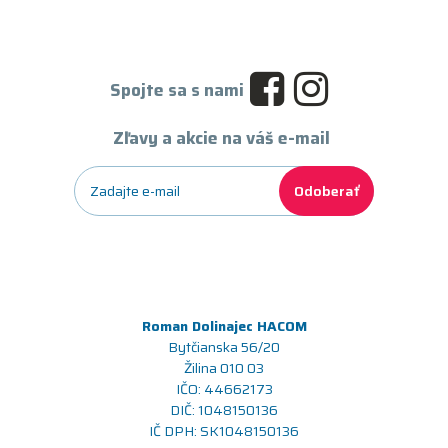
Spojte sa s nami
Zľavy a akcie na váš e-mail
Odoberať
Roman Dolinajec HACOM
Bytčianska 56/20
Žilina 010 03
IČO: 44662173
DIČ: 1048150136
IČ DPH: SK1048150136