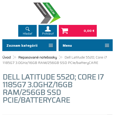
0,00 €
Hľadať
Prihlásiť
Zoznam kategórií
Menu
Úvod
Repasované notebooky
Dell Latitude 5520; Core i7
1185G7 3.0GHz/16GB RAM/256GB SSD PCIe/batteryCARE
DELL LATITUDE 5520; CORE I7
1185G7 3.0GHZ/16GB
RAM/256GB SSD
PCIE/BATTERYCARE