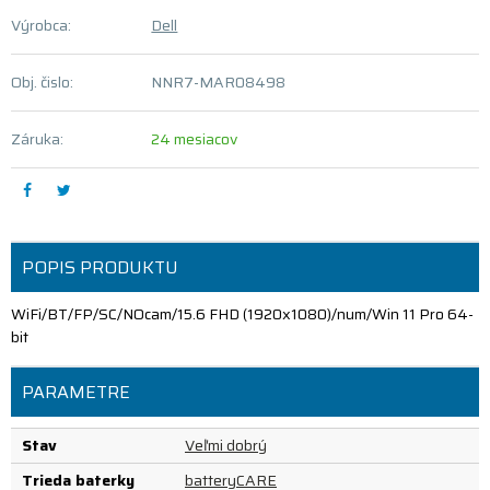
Výrobca:
Dell
Obj. čislo:
NNR7-MAR08498
Záruka:
24 mesiacov
POPIS PRODUKTU
WiFi/BT/FP/SC/NOcam/15.6 FHD (1920x1080)/num/Win 11 Pro 64-
bit
PARAMETRE
Stav
Veľmi dobrý
Trieda baterky
batteryCARE