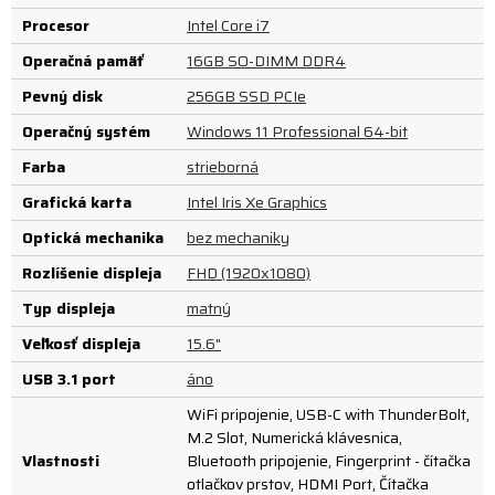
Procesor
Intel Core i7
Operačná pamäť
16GB SO-DIMM DDR4
Pevný disk
256GB SSD PCIe
Operačný systém
Windows 11 Professional 64-bit
Farba
strieborná
Grafická karta
Intel Iris Xe Graphics
Optická mechanika
bez mechaniky
Rozlíšenie displeja
FHD (1920x1080)
Typ displeja
matný
Veľkosť displeja
15.6"
USB 3.1 port
áno
WiFi pripojenie, USB-C with ThunderBolt,
M.2 Slot, Numerická klávesnica,
Vlastnosti
Bluetooth pripojenie, Fingerprint - čítačka
otlačkov prstov, HDMI Port, Čítačka