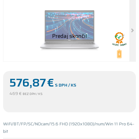
576,87
€
S DPH / KS
469 €
BEZ DPH / KS
WiFi/BT/FP/SC/NOcam/15.6 FHD (1920x1080)/num/Win 11 Pro 64-
bit