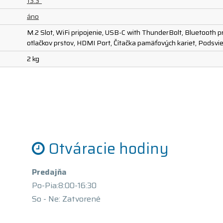
13.3"
áno
M.2 Slot, WiFi pripojenie, USB-C with ThunderBolt, Bluetooth p
otlačkov prstov, HDMI Port, Čítačka pamäťových kariet, Podsvi
2 kg
Otváracie hodiny
Predajňa
Po-Pia:8:00-16:30
So - Ne: Zatvorené