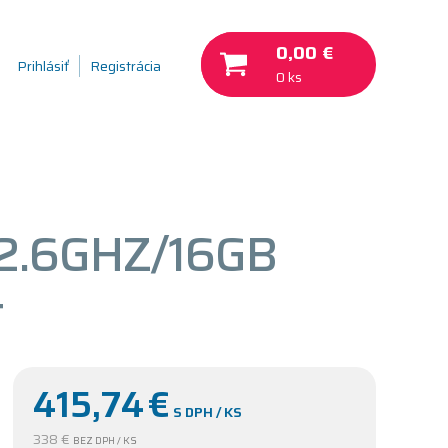
0,00 €
Prihlásiť
Registrácia
0 ks
 2.6GHZ/16GB
+
415,74
€
S DPH / KS
338 €
BEZ DPH / KS