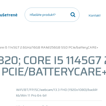
a ušetrené
Kontakt
 Core i5 1145G7 2.6GHz/16GB RAM/256GB SSD PCIe/batteryCARE+
320; CORE I5 1145G7
PCIE/BATTERYCARE
WiFi/BT/FP/SC/webcam/13.3 FHD (1920x1080)/backlit
kb/Win 11 Pro 64-bit