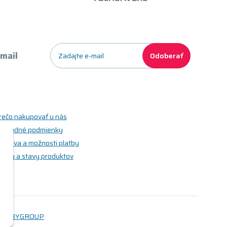
-mail
Odoberať
rečo nakupovať u nás
bchodné podmienky
oprava a možnosti platby
riedy a stavy produktov
WEBYGROUP