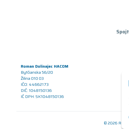
Spojt
Roman Dolinajec HACOM
Bytčianska 56/20
Žilina 010 03
IČO: 44662173
DIČ: 1048150136
IČ DPH: SK1048150136
© 2026 Renov