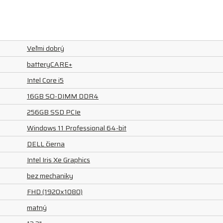
Veľmi dobrý
batteryCARE+
Intel Core i5
16GB SO-DIMM DDR4
256GB SSD PCIe
Windows 11 Professional 64-bit
DELL čierna
Intel Iris Xe Graphics
bez mechaniky
FHD (1920x1080)
matný