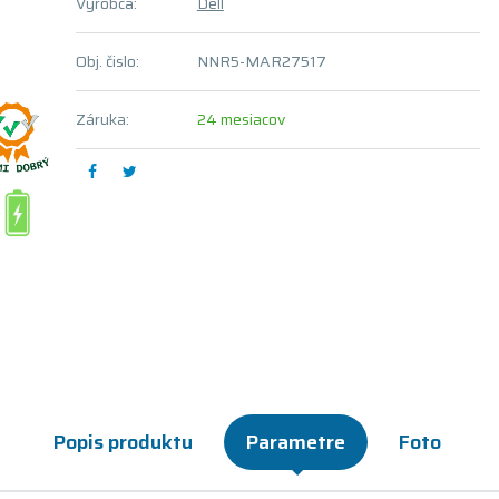
Výrobca:
Dell
Obj. čislo:
NNR5-MAR27517
Záruka:
24 mesiacov
Popis produktu
Parametre
Foto