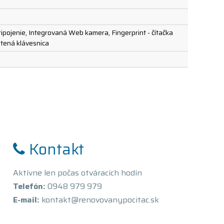
ripojenie, Integrovaná Web kamera, Fingerprint - čítačka
etená klávesnica
Kontakt
Aktívne len počas otváracích hodín
Telefón:
0948 979 979
E-mail:
kontakt@renovovanypocitac.sk