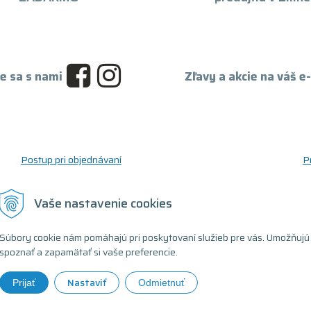
e sa s nami
Zľavy a akcie na váš e
Postup pri objednávaní
P
Postup pre reklamáciu a vrátenie tovaru
O
Reklamačný formulár
D
Vaše nastavenie cookies
Odstúpenie od zmluvy (formulár)
T
Súbory cookie nám pomáhajú pri poskytovaní služieb pre vás. Umožňujú
spoznať a zapamätať si vaše preferencie.
Nastaviť
Prijať
Odmietnuť
ovaný počítač •
tvorba eshopu cez UNIobchod
,
webhosting
spoločnosti