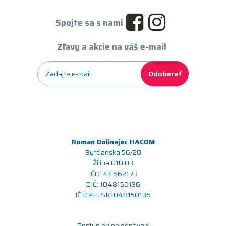
Spojte sa s nami
Zľavy a akcie na váš e-mail
Odoberať
Roman Dolinajec HACOM
Bytčianska 56/20
Žilina 010 03
IČO: 44662173
DIČ: 1048150136
IČ DPH: SK1048150136
Postup pri objednávaní