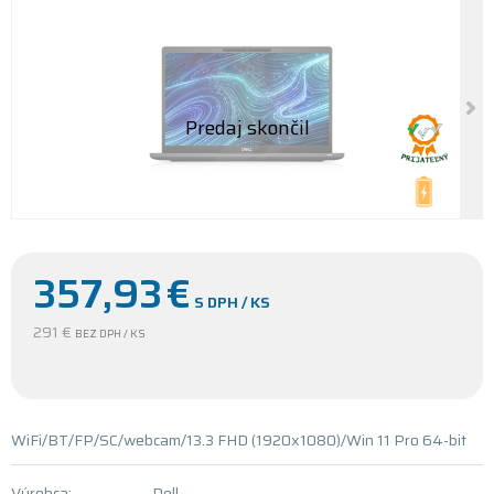
357,93
€
S DPH / KS
291 €
BEZ DPH / KS
WiFi/BT/FP/SC/webcam/13.3 FHD (1920x1080)/Win 11 Pro 64-bit
Výrobca:
Dell