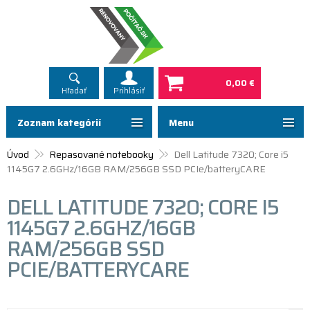
0,00 €
Hľadať
Prihlásiť
Zoznam kategórií
Menu
Úvod
Repasované notebooky
Dell Latitude 7320; Core i5
1145G7 2.6GHz/16GB RAM/256GB SSD PCIe/batteryCARE
DELL LATITUDE 7320; CORE I5
1145G7 2.6GHZ/16GB
RAM/256GB SSD
PCIE/BATTERYCARE