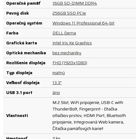
Operačná pamäť
16GB SO-DIMM DDR4
Pevný disk
256GB SSD PCIe
Operačný systém
Windows 11 Professional 64-bit
Farba
DELL čierna
Grafická karta
Intel Iris Xe Graphics
Optická mechanika
bez mechaniky
Rozlíšenie displeja
FHD (1920x1080)
Typ displeja
matný
Veľkosť displeja
13.3"
USB 3.1 port
áno
M.2 Slot, WiFi pripojenie, USB-C with
ThunderBolt, Fingerprint - čítačka
Vlastnosti
otlačkov prstov, HDMI Port, Bluetooth
pripojenie, Integrovaná Web kamera,
Čítačka pamäťových kariet
Hmotnosť
2 kg