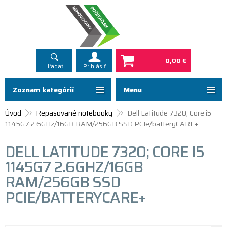
0,00 €
Hľadať
Prihlásiť
Zoznam kategórií
Menu
Úvod
Repasované notebooky
Dell Latitude 7320; Core i5
1145G7 2.6GHz/16GB RAM/256GB SSD PCIe/batteryCARE+
DELL LATITUDE 7320; CORE I5
1145G7 2.6GHZ/16GB
RAM/256GB SSD
PCIE/BATTERYCARE+