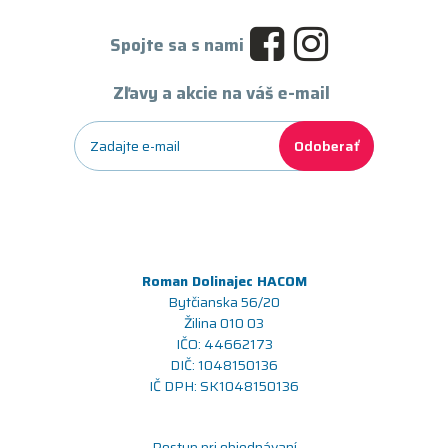
Spojte sa s nami
Zľavy a akcie na váš e-mail
Odoberať
Roman Dolinajec HACOM
Bytčianska 56/20
Žilina 010 03
IČO: 44662173
DIČ: 1048150136
IČ DPH: SK1048150136
Postup pri objednávaní