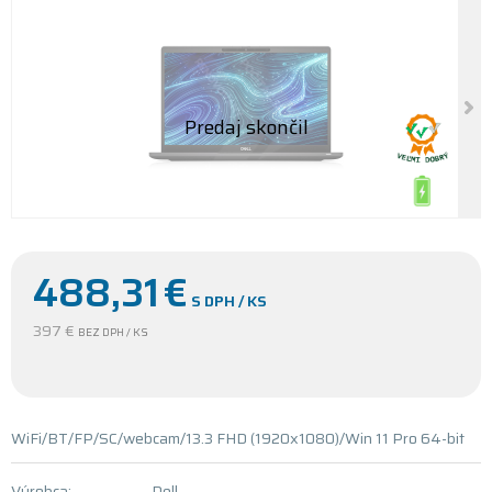
488,31
€
S DPH / KS
397 €
BEZ DPH / KS
WiFi/BT/FP/SC/webcam/13.3 FHD (1920x1080)/Win 11 Pro 64-bit
Výrobca:
Dell