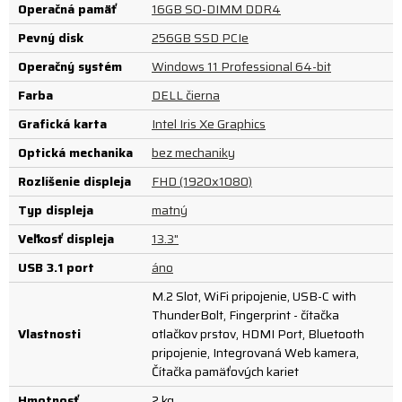
Operačná pamäť
16GB SO-DIMM DDR4
Pevný disk
256GB SSD PCIe
Operačný systém
Windows 11 Professional 64-bit
Farba
DELL čierna
Grafická karta
Intel Iris Xe Graphics
Optická mechanika
bez mechaniky
Rozlíšenie displeja
FHD (1920x1080)
Typ displeja
matný
Veľkosť displeja
13.3"
USB 3.1 port
áno
M.2 Slot, WiFi pripojenie, USB-C with
ThunderBolt, Fingerprint - čítačka
Vlastnosti
otlačkov prstov, HDMI Port, Bluetooth
pripojenie, Integrovaná Web kamera,
Čítačka pamäťových kariet
Hmotnosť
2 kg