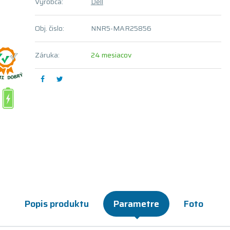
Výrobca:
Dell
Obj. čislo:
NNR5-MAR25856
Záruka:
24 mesiacov
Popis produktu
Parametre
Foto