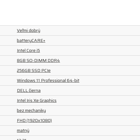
Veľmi dobrý
batteryCARE+
Intel Core i5
8GB SO-DIMM DDR4
256GB SSD PCIe
Windows 11 Professional 64-bit
DELL čierna
Intel Iris Xe Graphics
bez mechaniky
FHD (1920x1080)
matný