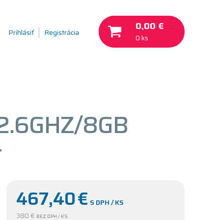
0,00 €
Prihlásiť
Registrácia
0 ks
 2.6GHZ/8GB
+
467,40
€
S DPH / KS
380 €
BEZ DPH / KS