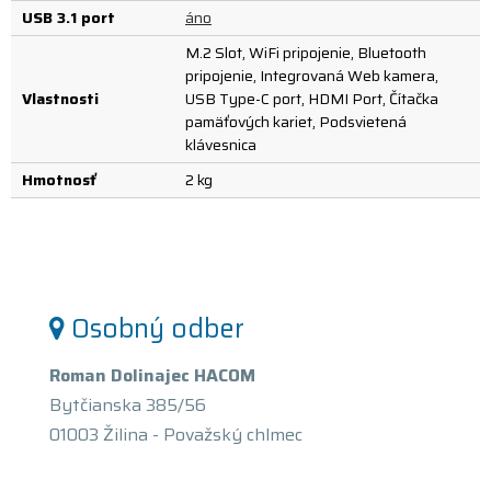
USB 3.1 port
áno
M.2 Slot, WiFi pripojenie, Bluetooth
pripojenie, Integrovaná Web kamera,
Vlastnosti
USB Type-C port, HDMI Port, Čítačka
pamäťových kariet, Podsvietená
klávesnica
Hmotnosť
2 kg
Osobný odber
Roman Dolinajec HACOM
Bytčianska 385/56
01003 Žilina - Považský chlmec