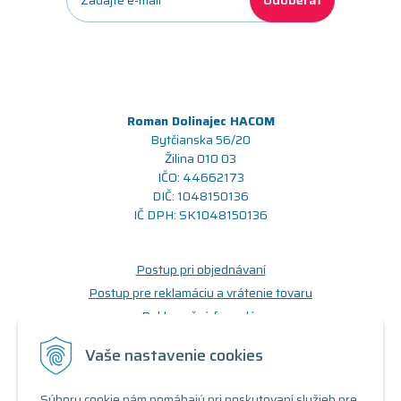
Odoberať
Roman Dolinajec HACOM
Bytčianska 56/20
Žilina 010 03
IČO: 44662173
DIČ: 1048150136
IČ DPH: SK1048150136
Postup pri objednávaní
Postup pre reklamáciu a vrátenie tovaru
Reklamačný formulár
Odstúpenie od zmluvy (formulár)
Vaše nastavenie cookies
Prečo nakupovať u nás
Súbory cookie nám pomáhajú pri poskytovaní služieb pre