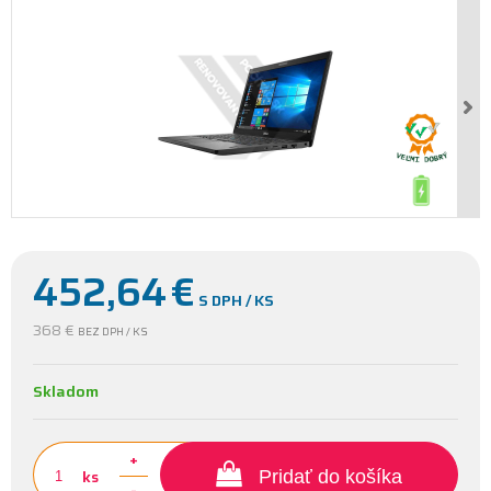
452,64
€
S DPH / KS
368 €
BEZ DPH / KS
Skladom
+
ks
Pridať do košíka
-