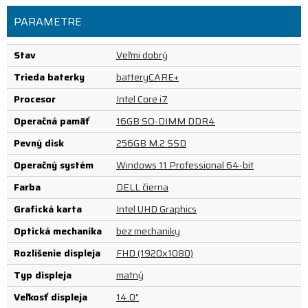
PARAMETRE
Stav
Veľmi dobrý
Trieda baterky
batteryCARE+
Procesor
Intel Core i7
Operačná pamäť
16GB SO-DIMM DDR4
Pevný disk
256GB M.2 SSD
Operačný systém
Windows 11 Professional 64-bit
Farba
DELL čierna
Grafická karta
Intel UHD Graphics
Optická mechanika
bez mechaniky
Rozlíšenie displeja
FHD (1920x1080)
Typ displeja
matný
Veľkosť displeja
14.0"