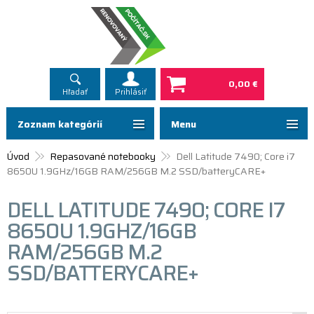
0,00 €
Hľadať
Prihlásiť
Zoznam kategórií
Menu
Úvod
Repasované notebooky
Dell Latitude 7490; Core i7
8650U 1.9GHz/16GB RAM/256GB M.2 SSD/batteryCARE+
DELL LATITUDE 7490; CORE I7
8650U 1.9GHZ/16GB
RAM/256GB M.2
SSD/BATTERYCARE+